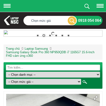
0918 054 064
Chọn mức giá
Trang chủ
Laptop Samsung
Samsung Galaxy Book Pro 360 NP950QDB i7 1165G7 15.6-Inch
FHD cảm ứng x360