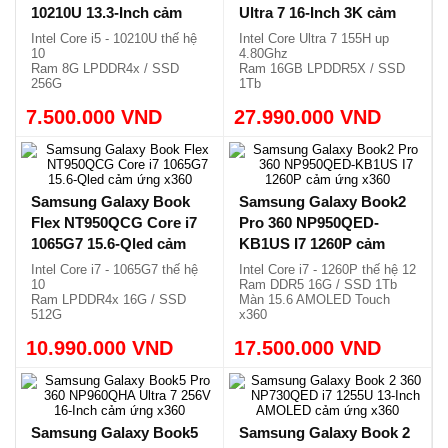
SẢN PHẨM LIÊN QUAN
Samsung Galaxy Book
Samsung Galaxy Book4
Alpha NP730QCJ i5
Pro 360 NP960QGK Core
10210U 13.3-Inch cảm
Ultra 7 16-Inch 3K cảm
ứng gập 360 độ
ứng x360
Intel Core i5 - 10210U thế hệ
Intel Core Ultra 7 155H up
10
4.80Ghz
Ram 8G LPDDR4x / SSD
Ram 16GB LPDDR5X / SSD
256G
1Tb
Màn hình QLED cảm ứng
Màn hình 16.0 3K AMOLED
7.500.000 VND
x360
27.990.000 VND
120Hz
Vỏ nhôm, siêu mỏng, nhẹ
Cảm ứng gập 360 độ, nhẹ
1.19kg.
1.66kg.
Samsung Galaxy Book
Samsung Galaxy Book2
Flex NT950QCG Core i7
Pro 360 NP950QED-
1065G7 15.6-Qled cảm
KB1US I7 1260P cảm
ứng x360
ứng x360