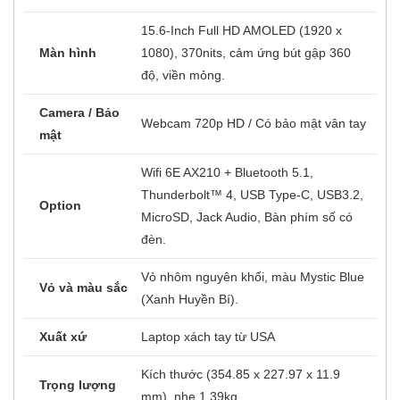
Intel Core i7 - 1165G7 (2.80Ghz up
Bộ xử lý
4.70Ghz x 8CPU/ 12M Cache) thế hệ 11
Bộ nhớ
16GB LPDDR4x 4267MHz
Ổ cứng
SSD M2 512Gb NVMe
Card màn hình
Intel Iris Xe Graphics
15.6-Inch Full HD AMOLED (1920 x
Màn hình
1080), 370nits, cảm ứng bút gập 360
độ, viền mỏng.
Camera / Bảo
Webcam 720p HD / Có bảo mật vân tay
mật
Wifi 6E AX210 + Bluetooth 5.1,
Thunderbolt™ 4, USB Type-C, USB3.2,
Option
MicroSD, Jack Audio, Bàn phím số có