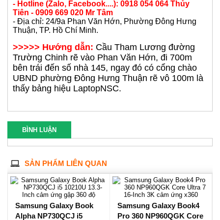
chuyển khoản hoặc quẹt thẻ
Ship, khách hàng tham khảo thêm chính sách ship hàng
ở cuối website
&&&&&&&&&&&&&&&&&&&&&&&&&&&&&&&&
- LaptopNSC - Nơi mua bán laptop cũ uy tín chất
lượng tại TP. HCM.
- Hotline (Zalo, Facebook....): 0918 054 064 Thủy
Tiên - 0909 669 020 Mr Tâm
- Địa chỉ: 24/9a Phan Văn Hớn, Phường Đông Hưng
Thuận, TP. Hồ Chí Minh.
>>>>> Hướng dẫn:
Cầu Tham Lương đường
Trường Chinh rẽ vào Phan Văn Hớn, đi 700m
bên trái đến số nhà 145, ngay đó có cổng chào
UBND phường Đông Hưng Thuận rẽ vô 100m là
thấy bảng hiệu LaptopNSC.
BÌNH LUẬN