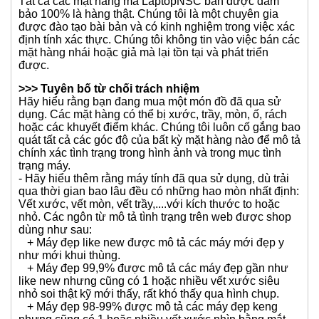
LaptopNSC rất coi trọng uy tín của mình, chúng tôi cố
gắng hết sức để đạt được đánh giá phản hồi tích cực
nhất quán 100%. Chúng tôi tin rằng dịch vụ khách hàng
xuất sắc là chìa khóa để kinh doanh phát đạt và sẽ cố
gắng hết sức có thể để đáp ứng nhu cầu của bạn. Nếu
bạn có bất kỳ vấn đề gì sau khi nhận được hàng, vui
lòng liên hệ với chúng tôi ngay lập tức, chúng tôi sẽ cố
gắng hết sức để khắc phục tình hình cho bạn.
>>> ĐẢM BẢO TÁC GIẢ
Tất cả các mặt hàng mà LaptopNSC bán được đảm
bảo 100% là hàng thật. Chúng tôi là một chuyên gia
được đào tạo bài bản và có kinh nghiệm trong việc xác
định tính xác thực. Chúng tôi không tin vào việc bán các
mặt hàng nhái hoặc giả mà lại tồn tại và phát triển
được.
>>> Tuyên bố từ chối trách nhiệm
Hãy hiểu rằng bạn đang mua một món đồ đã qua sử
dụng. Các mặt hàng có thể bị xước, trầy, mòn, ố, rách
hoặc các khuyết điểm khác. Chúng tôi luôn cố gắng bao
quát tất cả các góc độ của bất kỳ mặt hàng nào để mô tả
chính xác tình trạng trong hình ảnh và trong mục tình
trạng máy.
- Hãy hiểu thêm rằng máy tính đã qua sử dụng, dù trải