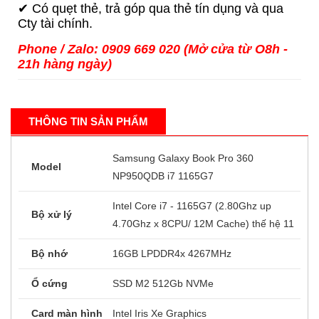
✔ Khách mua giá thợ, mua về bán lại vui lòng
liên hệ Zalo.
✔ Free ship với bán kính 30km, khách có thể
chọn mang theo 2-3 máy để lựa.
✔ Ngoài 30km ship COD
qua bưu điện hoặc qua
Shopee.
✔ Địa chỉ shop giáp ranh Gò Vấp, Tân Bình, Tân
Phú. Có chổ đậu Ô Tô.
✔ Có quẹt thẻ, trả góp qua thẻ tín dụng và qua
Cty tài chính.
Phone / Zalo: 0909 669 020 (Mở cửa từ O8h -
21h hàng ngày)
THÔNG TIN SẢN PHẨM
Samsung Galaxy Book Pro 360
Model
NP950QDB i7 1165G7