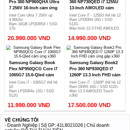
Intel Core i7 - 1065G7 thế hệ
Intel Core i7 - 1260P thế hệ 12
10
Ram DDR5 16G / SSD 1Tb
Ram LPDDR4x 16G / SSD
Màn 15.6 AMOLED Touch
512G
x360
Màn hình QLED 15.6 FHD
Vỏ nhôm siêu mỏng, nhẹ
10.990.000 VND
x360
17.500.000 VND
1.41kg.
Vỏ nhôm, siêu mỏng, nhẹ
1.16kg.
Samsung Galaxy Book5
Samsung Galaxy Book 2
Pro 360 NP960QHA Ultra
360 NP730QED i7 1255U
7 256V 16-Inch cảm ứng
13-Inch AMOLED cảm
x360
ứng x360
Intel Core Ultra 7 256V up
Intel Core i7 - 1255U thế hệ 12
4.80Ghz
Ram LPDDR4 16G / SSD
Ram 16GB LPDDR5X / SSD
512G
1Tb
Màn hình 13.3 FHD AMOLED
Màn hình 16.0 3K AMOLED
Gập 360 độ, nhẹ 1.17kg.
20.990.000 VND
120Hz
14.990.000 VND
Cảm ứng gập 360 độ, nhẹ
1.66kg.
Samsung Galaxy Book
Samsung Galaxy Book2
Flex NP950QCG Core i7
Pro 360 NP930QED I7
1065G7 15.6-Qled cảm
1260P 13.3 Inch FHD cảm