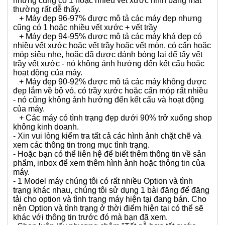
qua thời gian bao lâu đều có những hao mòn nhất định:
Vết xước, vết mòn, vết trầy,....với kích thước to hoặc
nhỏ. Các ngôn từ mô tả tình trạng trên web được shop
dùng như sau:
+ Máy đẹp like new được mô tả các máy mới đẹp y
như mới khui thùng.
+ Máy đẹp 99,9% được mô tả các máy đẹp gần như
like new nhưng cũng có 1 hoặc nhiều vết xước siêu
nhỏ soi thật kỹ mới thấy, rất khó thấy qua hình chụp.
+ Máy đẹp 98-99% được mô tả các máy đẹp keng
nhưng cũng có 1 hoặc nhiều vết xước nhìn bằng mắt
thường rất dễ thấy.
+ Máy đẹp 96-97% được mô tả các máy đẹp nhưng
cũng có 1 hoặc nhiều vết xước + vết trầy
+ Máy đẹp 94-95% được mô tả các máy khá đẹp có
nhiều vết xước hoặc vết trầy hoặc vết mòn, có cấn hoặc
móp siêu nhẹ, hoặc đã được đánh bóng lại để tẩy vết
trầy vết xước - nó không ảnh hưởng đến kết cấu hoặc
hoạt động của máy.
+ Máy đẹp 90-92% được mô tả các máy không được
đẹp lắm về bộ vỏ, có trầy xước hoặc cấn móp rất nhiều
- nó cũng không ảnh hưởng đến kết cấu và hoạt động
của máy.
+ Các máy có tình trạng đẹp dưới 90% trở xuống shop
không kinh doanh.