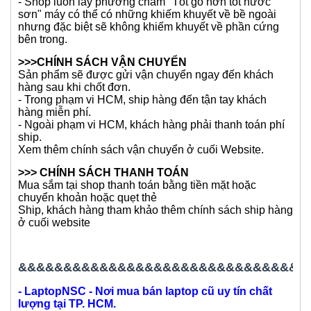
- Xin vui lòng kiểm tra tất cả các hình ảnh chặt chẽ và
xem các thông tin trong mục tình trạng.
- Hoặc bạn có thể liên hệ để biết thêm thông tin về sản
phẩm, inbox để xem thêm hình ảnh hoặc thông tin của
máy.
- 1 Model máy chúng tôi có rất nhiều Option và tình
trạng khác nhau, chúng tôi sử dụng 1 bài đăng để đăng
tải cho option và tình trạng máy hiện tại đang bán. Cho
nên Option và tình trạng ở thời điểm hiện tại có thể sẽ
khác với thông tin trước đó mà bạn đã xem.
- Shop luôn lấy phương châm "Tốt gỗ hơn tốt nước
sơn" máy có thể có những khiếm khuyết về bề ngoài
nhưng đặc biệt sẽ không khiếm khuyết về phần cứng
bên trong.
>>>CHÍNH SÁCH VẬN CHUYỂN
Sản phẩm sẽ được gửi vận chuyển ngay đến khách
hàng sau khi chốt đơn.
- Trong phạm vi HCM, ship hàng đến tận tay khách
hàng miễn phí.
- Ngoài phạm vi HCM, khách hàng phải thanh toán phí
ship.
Xem thêm chính sách vận chuyển ở cuối Website.
>>> CHÍNH SÁCH THANH TOÁN
Mua sắm tại shop thanh toán bằng tiền mặt hoặc