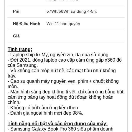
đèn.
Vỏ nhôm nguyên khối, màu Mystic Blue
Vỏ và màu sắc
(Xanh Huyền Bí).
Xuất xứ
Laptop xách tay từ USA
Kích thước (354.85 x 227.97 x 11.9
Trọng lượng
mm), nhẹ 1.39kg.
Pin
57Wh/68Wh sử dụng 4-5h.
Hệ Điều Hành
Win 11 bản quyền
Giá
Tình trạng:
- Laptop ship từ Mỹ, nguyên zin, đã qua sử dụng.
- Đời 2021, dòng laptop cao cấp cảm ứng gập x360 độ
của Samsung.
- Vỏ không cấn móp nứt nẻ, các mặt hầu như không
trầy.