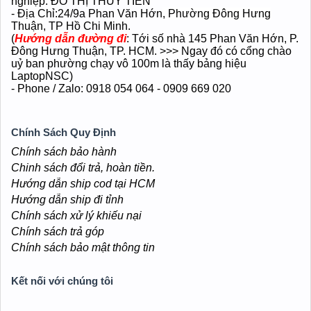
ứng x360
ứng gập x360
Intel Core i7 - 1065G7 thế hệ
Intel Core i7 - 1260P thế hệ 12
10
Ram DDR5 16G / SSD 512G
Ram LPDDR4x 12G / SSD
Màn 13.3 AMOLED Touch
512G
x360
Màn hình QLED 15.6 FHD
Vỏ nhôm siêu mỏng, nhẹ
11.990.000 VND
x360
17.500.000 VND
1.04kg.
Vỏ nhôm, siêu mỏng, nhẹ
1.16kg.
VỀ CHÚNG TÔI
- Doanh Nghiệp | Số GP: 41L8021026 | Chủ doanh
nghiệp: ĐỖ THỊ THỦY TIÊN
- Địa Chỉ:24/9a Phan Văn Hớn
, Phường Đông Hưng
Thuận
, TP Hồ Chi Minh.
(
Hướng dẫn đường đi
: Tới số nhà 145 Phan Văn Hớn, P.
Đông Hưng Thuận, TP. HCM. >>> Ngay đó có cổng chào
uỷ ban phường chạy vô 100m là thấy bảng hiệu
LaptopNSC)
- Phone / Zalo: 0918 054 064 - 0909 669 020
Chính Sách Quy Định
Chính sách bảo hành
Chinh sách đổi trả, hoàn tiền.
Hướng dẫn ship cod tại HCM