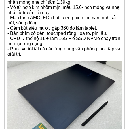
- Cao su quanh máy nguyên vẹn, phím + chuột không
mòn.
- Màn hình sáng đẹp không tì vết, chỉ cảm ứng bằng bút,
cảm ứng bằng tay hoạt động đứt đoạn không hoàn
chỉnh.
- Không có bút cảm ứng kèm theo
- Đánh giá ngoại hình mới đẹp 98%.
Tính năng nổi bật và các ứng dụng của máy:
- Samsung Galaxy Book Pro 360 siêu phẩm doanh
nhân mỏng nhẹ chỉ tầm 1.39kg.
- Vỏ từ hợp kim nhôm mịn, mẫu 15.6-Inch mỏng và nhẹ
nhất từ trước tới nay.
- Màn hình AMOLED chất lượng hiển thị màn hình sắc
nét, sống động.
- Cảm bút siêu mượt, gập 360 độ làm tablet.
- Bàn phím có đèn, touchpad rộng, loa to, pin lâu.
- CPU i7 thế hệ 11 + ram 16G + ổ SSD NVMe chạy trơn
tru mọi ứng dụng
- Phục vụ tốt tất cả các ứng dụng văn phòng, học tập và
giải trí.