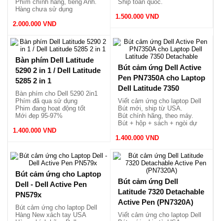
Phím chính hãng, tiếng Anh.
Ship toàn quốc.
Hàng chưa sử dụng
Ship toàn quốc thông các sàn
1.500.000 VND
2.000.000 VND
thương mại
Bàn phím Dell Latitude
Bút cảm ứng Dell Active
5290 2 in 1 / Dell Latitude
Pen PN7350A cho Laptop
5285 2 in 1
Dell Latitude 7350
Bàn phím cho Dell 5290 2in1
Detachable
Phím đã qua sử dụng
Viết cảm ứng cho laptop Dell
Phim đang hoạt động tốt
Bút mới, ship từ USA.
Mới đẹp 95-97%
Bút chính hãng, theo máy.
Bút + hộp + sách + ngòi dự
1.400.000 VND
phòng.
1.400.000 VND
Bút cảm ứng cho Laptop
Bút cảm ứng Dell
Dell - Dell Active Pen
Latitude 7320 Detachable
PN579x
Active Pen (PN7320A)
Bút cảm ứng cho laptop Dell
Hàng New xách tay USA
Viết cảm ứng cho laptop Dell