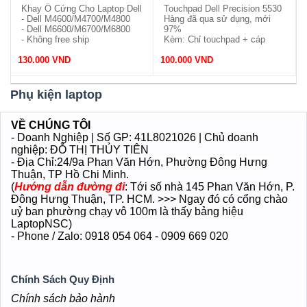
Khay Ổ Cứng Cho Laptop Dell
Touchpad Dell Precision 5530
- Dell M4600/M4700/M4800
Hàng đã qua sử dụng, mới
- Dell M6600/M6700/M6800
97%
- Không free ship
Kèm: Chỉ touchpad + cáp
Thay miễn phí
130.000 VND
100.000 VND
Phụ kiện laptop
VỀ CHÚNG TÔI
- Doanh Nghiệp | Số GP: 41L8021026 | Chủ doanh
nghiệp: ĐỖ THỊ THỦY TIÊN
- Địa Chỉ:24/9a Phan Văn Hớn
, Phường Đông Hưng
Thuận
, TP Hồ Chi Minh.
(
Hướng dẫn đường đi
: Tới số nhà 145 Phan Văn Hớn, P.
Đông Hưng Thuận, TP. HCM. >>> Ngay đó có cổng chào
uỷ ban phường chạy vô 100m là thấy bảng hiệu
LaptopNSC)
- Phone / Zalo: 0918 054 064 - 0909 669 020
Chính Sách Quy Định
Chính sách bảo hành