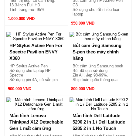
Hiển thị đẹp, có cảm ứng.
Bút cảm ứng HP Active Pen
13.3-Inch Full HD
G3
Tình trạng mới 95%
Sử dụng cho rất nhiều loại
laptop
1.000.000 VND
Sử dụng pin sạc, cổng Type
950.000 VND
C.
Viết cảm ứng mới nguyên
hộp.
HP Stylus Active Pen For
Bút cảm ứng Samsung
Spectre Pavilion ENVY
S-pen theo máy chính
X360
hãng
HP Stylus Active Pen
Bút cảm ứng Samsung book
Sử dụng cho laptop HP
Bút đã qua sử dụng
Spectre
Zin All, đẹp 98-99%.
Sử dụng pin 4A, có sẵn pin.
Ship toàn quốc thông qua
Viết cảm ứng mới nguyên hộp
shopee
900.000 VND
800.000 VND
Màn hình Lenovo
Màn hình Dell Latitude
Thinkpad X12 Detachable
5290 2 in 1 / Dell Latitude
Gen 1 mất cảm ứng
5285 2 in 1 No Touch