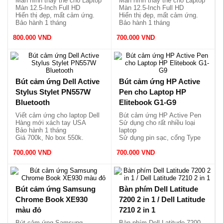
Màn hình thay thế cho Laptop
Màn hình thay thế cho Laptop
Màn 12.5-Inch Full HD
Màn 12.5-Inch Full HD
Hiển thị đẹp, mất cảm ứng.
Hiển thị đẹp, mất cảm ứng.
Bảo hành 1 tháng
Bảo hành 1 tháng
800.000 VND
700.000 VND
Bút cảm ứng Dell Active
Bút cảm ứng HP Active
Stylus Stylet PN557W
Pen cho Laptop HP
Bluetooth
Elitebook G1-G9
Viết cảm ứng cho laptop Dell
Bút cảm ứng HP Active Pen
Hàng mới xách tay USA
Sử dụng cho rất nhiều loại
Bảo hành 1 tháng
laptop
Giá 700k, No box 550k.
Sử dụng pin sạc, cổng Type
C.
700.000 VND
700.000 VND
Viết cảm ứng mới nguyên
hộp.
Bút cảm ứng Samsung
Bàn phím Dell Latitude
Chrome Book XE930
7200 2 in 1 / Dell Latitude
màu đỏ
7210 2 in 1
Bút cảm ứng Samsung
Bàn phím Dell Latitude 7200