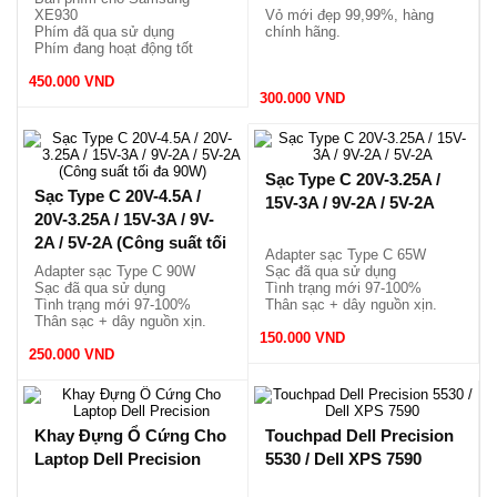
Xanh đen, New 99,99%
XE930
Vỏ mới đẹp 99,99%, hàng
Phím đã qua sử dụng
chính hãng.
Phím đang hoạt động tốt
Mới đẹp 95-97%
450.000 VND
300.000 VND
Sạc Type C 20V-3.25A /
Sạc Type C 20V-4.5A /
15V-3A / 9V-2A / 5V-2A
20V-3.25A / 15V-3A / 9V-
2A / 5V-2A (Công suất tối
Adapter sạc Type C 65W
đa 90W)
Adapter sạc Type C 90W
Sạc đã qua sử dụng
Sạc đã qua sử dụng
Tình trạng mới 97-100%
Tình trạng mới 97-100%
Thân sạc + dây nguồn xịn.
Thân sạc + dây nguồn xịn.
150.000 VND
250.000 VND
Khay Đựng Ổ Cứng Cho
Touchpad Dell Precision
Laptop Dell Precision
5530 / Dell XPS 7590