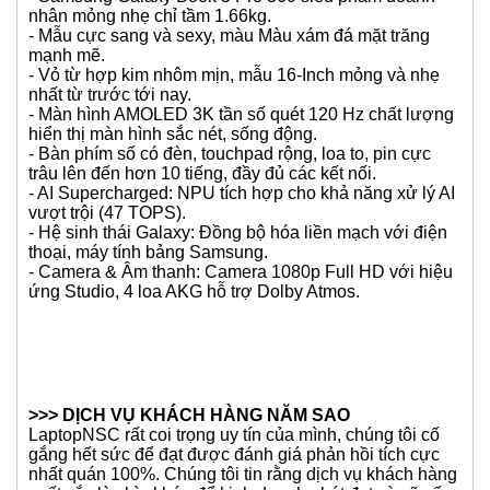
nhân mỏng nhẹ chỉ tầm 1.66kg.
- Mẫu cực sang và sexy, màu Màu xám đá mặt trăng
mạnh mẽ.
- Vỏ từ hợp kim nhôm mịn, mẫu 16-Inch mỏng và nhẹ
nhất từ trước tới nay.
- Màn hình AMOLED 3K tần số quét 120 Hz chất lượng
hiển thị màn hình sắc nét, sống động.
- Bàn phím số có đèn, touchpad rộng, loa to, pin cực
trâu lên đến hơn 10 tiếng, đầy đủ các kết nối.
- AI Supercharged: NPU tích hợp cho khả năng xử lý AI
vượt trội (47 TOPS).
- Hệ sinh thái Galaxy: Đồng bộ hóa liền mạch với điện
thoại, máy tính bảng Samsung.
- Camera & Âm thanh: Camera 1080p Full HD với hiệu
ứng Studio, 4 loa AKG hỗ trợ Dolby Atmos.
>>> DỊCH VỤ KHÁCH HÀNG NĂM SAO
LaptopNSC rất coi trọng uy tín của mình, chúng tôi cố
gắng hết sức để đạt được đánh giá phản hồi tích cực
nhất quán 100%. Chúng tôi tin rằng dịch vụ khách hàng