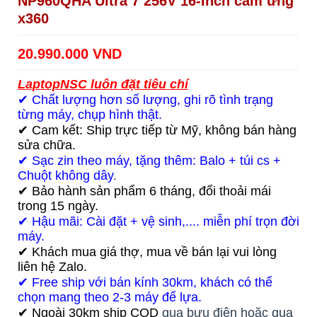
NP960QHA Ultra 7 256V 16-Inch cảm ứng
x360
20.990.000 VND
LaptopNSC luôn đặt tiêu chí
✔ Chất lượng hơn số lượng, ghi rõ tình trạng
từng máy, chụp hình thật.
✔ Cam kết: Ship trực tiếp từ Mỹ, không bán hàng
sửa chữa.
✔ Sạc zin theo máy, tặng thêm: Balo + túi cs +
Chuột không dây
.
✔ Bảo hành sản phẩm 6 tháng, đổi thoải mái
trong 15 ngày.
✔ Hậu mãi: Cài đặt + vệ sinh,.... miễn phí trọn đời
máy.
✔ Khách mua giá thợ, mua về bán lại vui lòng
liên hệ Zalo.
✔ Free ship với bán kính 30km, khách có thể
chọn mang theo 2-3 máy để lựa.
✔ Ngoài 30km ship COD
qua bưu điện hoặc qua