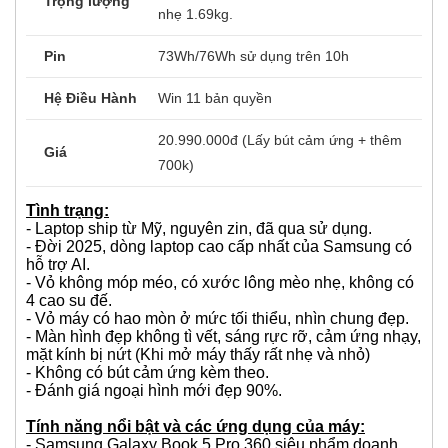
Trọng lượng
nhẹ 1.69kg.
Pin
73Wh/76Wh sử dụng trên 10h
Hệ Điều Hành
Win 11 bản quyền
20.990.000đ (Lấy bút cảm ứng + thêm
Giá
700k)
Tình trạng:
- Laptop ship từ Mỹ, nguyên zin, đã qua sử dụng.
- Đời 2025, dòng laptop cao cấp nhất của Samsung có
hỗ trợ AI.
- Vỏ không móp méo, có xước lông mèo nhẹ, không có
4 cao su đế.
- Vỏ máy có hao mòn ở mức tối thiểu, nhìn chung đẹp.
- Màn hình đẹp không tì vết, sáng rực rỡ, cảm ứng nhạy,
mặt kính bị nứt (Khi mở máy thấy rất nhẹ và nhỏ)
- Không có bút cảm ứng kèm theo.
- Đánh giá ngoại hình mới đẹp 90%.
Tính năng nổi bật và các ứng dụng của máy:
- Samsung Galaxy Book 5 Pro 360 siêu phẩm doanh