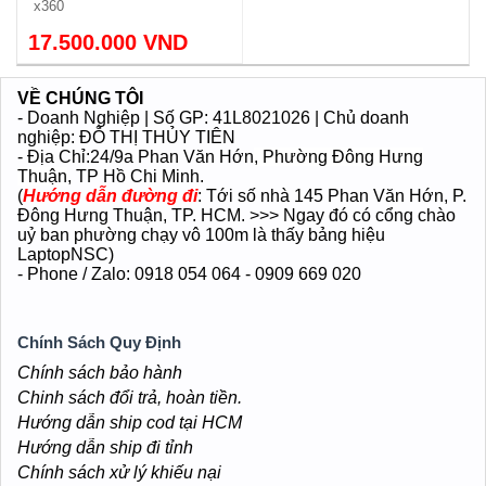
x360
Vỏ nhôm siêu mỏng, nhẹ
17.500.000 VND
1.04kg.
VỀ CHÚNG TÔI
- Doanh Nghiệp | Số GP: 41L8021026 | Chủ doanh
nghiệp: ĐỖ THỊ THỦY TIÊN
- Địa Chỉ:24/9a Phan Văn Hớn
, Phường Đông Hưng
Thuận
, TP Hồ Chi Minh.
(
Hướng dẫn đường đi
: Tới số nhà 145 Phan Văn Hớn, P.
Đông Hưng Thuận, TP. HCM. >>> Ngay đó có cổng chào
uỷ ban phường chạy vô 100m là thấy bảng hiệu
LaptopNSC)
- Phone / Zalo: 0918 054 064 - 0909 669 020
Chính Sách Quy Định
Chính sách bảo hành
Chinh sách đổi trả, hoàn tiền.
Hướng dẫn ship cod tại HCM
Hướng dẫn ship đi tỉnh
Chính sách xử lý khiếu nại