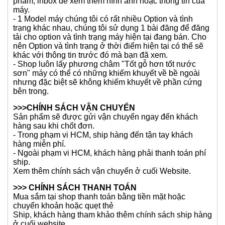
phẩm, inbox để xem thêm hình ảnh hoặc thông tin của
máy.
- 1 Model máy chúng tôi có rất nhiều Option và tình
trạng khác nhau, chúng tôi sử dụng 1 bài đăng để đăng
tải cho option và tình trạng máy hiện tại đang bán. Cho
nên Option và tình trạng ở thời điểm hiện tại có thể sẽ
khác với thông tin trước đó mà bạn đã xem.
- Shop luôn lấy phương châm "Tốt gỗ hơn tốt nước
sơn" máy có thể có những khiếm khuyết về bề ngoài
nhưng đặc biệt sẽ không khiếm khuyết về phần cứng
bên trong.
>>>CHÍNH SÁCH VẬN CHUYỂN
Sản phẩm sẽ được gửi vận chuyển ngay đến khách
hàng sau khi chốt đơn.
- Trong phạm vi HCM, ship hàng đến tận tay khách
hàng miễn phí.
- Ngoài phạm vi HCM, khách hàng phải thanh toán phí
ship.
Xem thêm chính sách vận chuyển ở cuối Website.
>>> CHÍNH SÁCH THANH TOÁN
Mua sắm tại shop thanh toán bằng tiền mặt hoặc
chuyển khoản hoặc quẹt thẻ
Ship, khách hàng tham khảo thêm chính sách ship hàng
ở cuối website