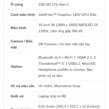
Ổ cứng
SSD M2 1Tb Gen 4
Card màn hình
Intel® Arc™ Graphics 140V GPU 8Gb
16-inch 3K (2880 x 1800) AMOLED 2X,
Màn hình
120Hz, cảm ứng gập 360 độ.
Camera / Bảo
2M Camera / Có bảo mật vân tay
mật
Bluetooth v5.4 + Wi-Fi 7; HDMI 2.1; 2
Thunderbolt™ 4; 1 USB3.2; MicroSD;
Option
Headphone out/Mic-in Combo; Bàn
phím số có đèn.
Vỏ và màu sắc
Vỏ nhôm, Moonstone Gray.
Xuất xứ
Laptop ship từ Mỹ
Kích thước (355.4 x 252.2 x 12.8 (mm)),