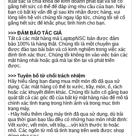
xuất sắc là chìa khóa để kinh doanh phát đạt và sẽ cố
gắng hết sức có thể để đáp ứng nhu cầu của bạn. Nếu
bạn có bất kỳ vấn đề gì sau khi nhận được hàng, vui
lòng liên hệ với chúng tôi ngay lập tức, chúng tôi sẽ cố
gắng hết sức để khắc phục tình hình cho bạn.
>>> ĐẢM BẢO TÁC GIẢ
Tất cả các mặt hàng mà LaptopNSC bán được đảm
bảo 100% là hàng thật. Chúng tôi là một chuyên gia
được đào tạo bài bản và có kinh nghiệm trong việc xác
định tính xác thực. Chúng tôi không tin vào việc bán các
mặt hàng nhái hoặc giả mà lại tồn tại và phát triển
được.
>>> Tuyên bố từ chối trách nhiệm
Hãy hiểu rằng bạn đang mua một món đồ đã qua sử
dụng. Các mặt hàng có thể bị xước, trầy, mòn, ố, rách
hoặc các khuyết điểm khác. Chúng tôi luôn cố gắng bao
quát tất cả các góc độ của bất kỳ mặt hàng nào để mô tả
chính xác tình trạng trong hình ảnh và trong mục tình
trạng máy.
- Hãy hiểu thêm rằng máy tính đã qua sử dụng, dù trải
qua thời gian bao lâu đều có những hao mòn nhất định:
Vết xước, vết mòn, vết trầy,....với kích thước to hoặc
nhỏ. Các ngôn từ mô tả tình trạng trên web được shop
dùng như sau: