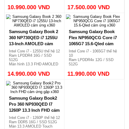
Màn hình QLED 15.6 FHD
Vỏ nhôm siêu mỏng, nhẹ
10.990.000 VND
x360
17.500.000 VND
1.41kg.
Vỏ nhôm, siêu mỏng, nhẹ
1.16kg.
Samsung Galaxy Book 2
Samsung Galaxy Book
360 NP730QED i7 1255U
Flex NP950QCG Core i7
13-Inch AMOLED cảm
1065G7 15.6-Qled cảm
ứng x360
ứng x360
Intel Core i7 - 1255U thế hệ 12
Intel Core i7 - 1065G7 thế hệ
Ram LPDDR4 16G / SSD
10
512G
Ram LPDDR4x 12G / SSD
Màn hình 13.3 FHD AMOLED
512G
Gập 360 độ, nhẹ 1.17kg.
Màn hình QLED 15.6 FHD
14.990.000 VND
11.990.000 VND
x360
Vỏ nhôm, siêu mỏng, nhẹ
1.16kg.
Samsung Galaxy Book2
Pro 360 NP930QED I7
1260P 13.3 Inch FHD cảm
ứng gập x360
Intel Core i7 - 1260P thế hệ 12
Ram DDR5 16G / SSD 512G
Màn 13.3 AMOLED Touch