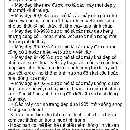
+ Máy đẹp like new được mô tả các máy mới đẹp y
như mới khui thùng.
+ Máy đẹp 99,9% được mô tả các máy đẹp gần như
like new nhưng cũng có 1 hoặc nhiều vết xước siêu
nhỏ soi thật kỹ mới thấy, rất khó thấy qua hình chụp.
+ Máy đẹp 98-99% được mô tả các máy đẹp keng
nhưng cũng có 1 hoặc nhiều vết xước nhìn bằng mắt
thường rất dễ thấy.
+ Máy đẹp 96-97% được mô tả các máy đẹp nhưng
cũng có 1 hoặc nhiều vết xước + vết trầy
+ Máy đẹp 94-95% được mô tả các máy khá đẹp có
nhiều vết xước hoặc vết trầy hoặc vết mòn, có cấn hoặc
móp siêu nhẹ, hoặc đã được đánh bóng lại để tẩy vết
trầy vết xước - nó không ảnh hưởng đến kết cấu hoặc
hoạt động của máy.
+ Máy đẹp 90-92% được mô tả các máy không được
đẹp lắm về bộ vỏ, có trầy xước hoặc cấn móp rất nhiều
- nó cũng không ảnh hưởng đến kết cấu và hoạt động
của máy.
+ Các máy có tình trạng đẹp dưới 90% trở xuống shop
không kinh doanh.
- Xin vui lòng kiểm tra tất cả các hình ảnh chặt chẽ và
xem các thông tin trong mục tình trạng.
- Hoặc bạn có thể liên hệ để biết thêm thông tin về sản