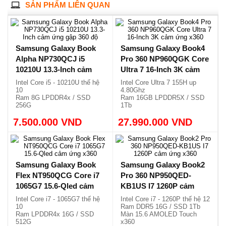
SẢN PHẨM LIÊN QUAN
Samsung Galaxy Book
Samsung Galaxy Book4
Alpha NP730QCJ i5
Pro 360 NP960QGK Core
10210U 13.3-Inch cảm
Ultra 7 16-Inch 3K cảm
ứng gập 360 độ
ứng x360
Intel Core i5 - 10210U thế hệ
Intel Core Ultra 7 155H up
10
4.80Ghz
Ram 8G LPDDR4x / SSD
Ram 16GB LPDDR5X / SSD
256G
1Tb
Màn hình QLED cảm ứng
Màn hình 16.0 3K AMOLED
7.500.000 VND
x360
27.990.000 VND
120Hz
Vỏ nhôm, siêu mỏng, nhẹ
Cảm ứng gập 360 độ, nhẹ
1.19kg.
1.66kg.
Samsung Galaxy Book
Samsung Galaxy Book2
Flex NT950QCG Core i7
Pro 360 NP950QED-
1065G7 15.6-Qled cảm
KB1US I7 1260P cảm
ứng x360
ứng x360
Intel Core i7 - 1065G7 thế hệ
Intel Core i7 - 1260P thế hệ 12
10
Ram DDR5 16G / SSD 1Tb
Ram LPDDR4x 16G / SSD
Màn 15.6 AMOLED Touch
512G
x360