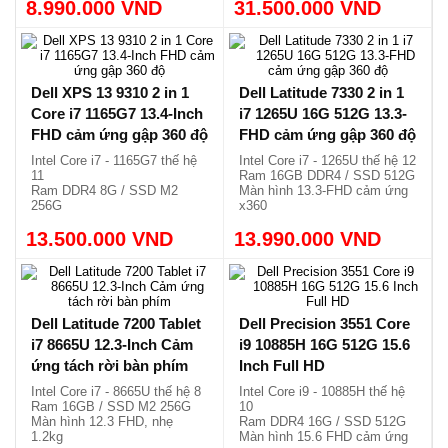
8.990.000 VND
31.500.000 VND
phím
Siêu mỏng, nhẹ chỉ 0.79kg /
1.18kg.
Dell XPS 13 9310 2 in 1
Dell Latitude 7330 2 in 1
Core i7 1165G7 13.4-Inch
i7 1265U 16G 512G 13.3-
FHD cảm ứng gập 360 độ
FHD cảm ứng gập 360 độ
Intel Core i7 - 1165G7 thế hệ
Intel Core i7 - 1265U thế hệ 12
11
Ram 16GB DDR4 / SSD 512G
Ram DDR4 8G / SSD M2
Màn hình 13.3-FHD cảm ứng
256G
x360
Màn hình 13.4 cảm ứng x360
Vỏ nhôm, siêu mỏng, nhẹ
13.500.000 VND
Siêu sang, nhẹ chỉ 1.32kg.
13.990.000 VND
1.36kg.
Dell Latitude 7200 Tablet
Dell Precision 3551 Core
i7 8665U 12.3-Inch Cảm
i9 10885H 16G 512G 15.6
ứng tách rời bàn phím
Inch Full HD
Intel Core i7 - 8665U thế hệ 8
Intel Core i9 - 10885H thế hệ
Ram 16GB / SSD M2 256G
10
Màn hình 12.3 FHD, nhẹ
Ram DDR4 16G / SSD 512G
1.2kg
Màn hình 15.6 FHD cảm ứng