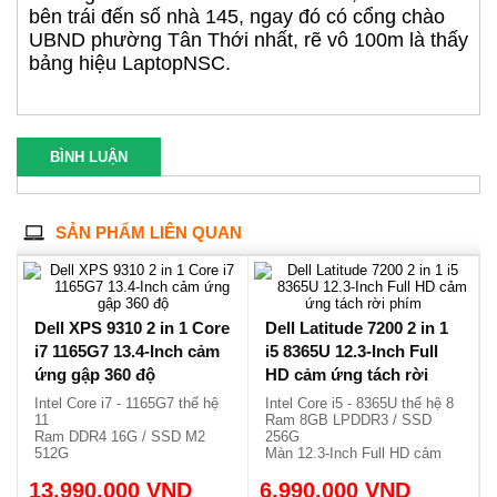
bên trái đến số nhà 145, ngay đó có cổng chào
UBND phường Tân Thới nhất, rẽ vô 100m là thấy
bảng hiệu LaptopNSC.
BÌNH LUẬN
SẢN PHẨM LIÊN QUAN
Dell XPS 9310 2 in 1 Core
Dell Latitude 7200 2 in 1
i7 1165G7 13.4-Inch cảm
i5 8365U 12.3-Inch Full
ứng gập 360 độ
HD cảm ứng tách rời
phím
Intel Core i7 - 1165G7 thế hệ
Intel Core i5 - 8365U thế hệ 8
11
Ram 8GB LPDDR3 / SSD
Ram DDR4 16G / SSD M2
256G
512G
Màn 12.3-Inch Full HD cảm
Màn hình 13.4 cảm ứng x360
ứng
13.990.000 VND
Siêu sang, nhẹ chỉ 1.32kg.
6.990.000 VND
Phím tách rời màn hình, nhẹ