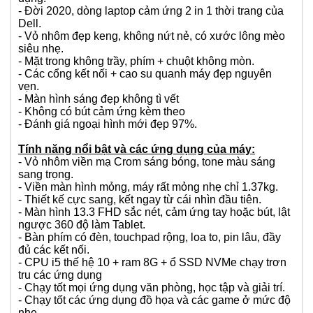
- Đời 2020, dòng laptop cảm ứng 2 in 1 thời trang của
Dell.
- Vỏ nhôm đẹp keng, không nứt nẻ, có xước lông mèo
siêu nhẹ.
- Mặt trong không trầy, phím + chuột không mòn.
- Các cổng kết nối + cao su quanh máy đẹp nguyên
vẹn.
- Màn hình sáng đẹp không tì vết
- Không có bút cảm ứng kèm theo
- Đánh giá ngoại hình mới đẹp 97%.
Tính năng nổi bật và các ứng dụng của máy:
- Vỏ nhôm viền mạ Crom sáng bóng, tone màu sáng
sang trọng.
- Viền màn hình mỏng, máy rất mỏng nhẹ chỉ 1.37kg.
- Thiết kế cực sang, kết ngay từ cái nhìn đầu tiên.
- Màn hình 13.3 FHD sắc nét, cảm ứng tay hoặc bút, lật
ngược 360 độ làm Tablet.
- Bàn phím có đèn, touchpad rộng, loa to, pin lâu, đầy
đủ các kết nối.
- CPU i5 thế hệ 10 + ram 8G + ổ SSD NVMe chạy trơn
tru các ứng dụng
- Chạy tốt mọi ứng dụng văn phòng, học tập và giải trí.
- Chạy tốt các ứng dụng đồ họa và các game ở mức độ
nhẹ.