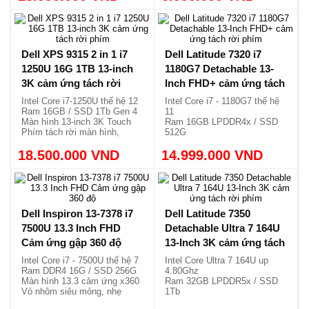
1.2kg.
Dell XPS 9315 2 in 1 i7
Dell Latitude 7320 i7
1250U 16G 1TB 13-inch
1180G7 Detachable 13-
3K cảm ứng tách rời
Inch FHD+ cảm ứng tách
phím
rời phím
Intel Core i7-1250U thế hệ 12
Intel Core i7 - 1180G7 thế hệ
Ram 16GB / SSD 1Tb Gen 4
11
Màn hình 13-inch 3K Touch
Ram 16GB LPDDR4x / SSD
Phím tách rời màn hình,
512G
1.32kg.
Màn hình 13-inch FHD+ Touch
18.500.000 VND
14.999.000 VND
Bàn phím tách rời, nhẹ
1.18kg.
Dell Inspiron 13-7378 i7
Dell Latitude 7350
7500U 13.3 Inch FHD
Detachable Ultra 7 164U
Cảm ứng gập 360 độ
13-Inch 3K cảm ứng tách
rời phím
Intel Core i7 - 7500U thế hệ 7
Intel Core Ultra 7 164U up
Ram DDR4 16G / SSD 256G
4.80Ghz
Màn hình 13.3 cảm ứng x360
Ram 32GB LPDDR5x / SSD
Vỏ nhôm siêu mỏng, nhẹ
1Tb
1.58kg
Màn 13 3K cảm ứng tách rời