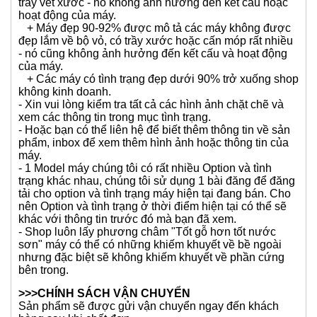
trầy vết xước - nó không ảnh hưởng đến kết cấu hoặc
hoạt động của máy.
+ Máy đẹp 90-92% được mô tả các máy không được
đẹp lắm về bộ vỏ, có trầy xước hoặc cấn móp rất nhiều
- nó cũng không ảnh hưởng đến kết cấu và hoạt động
của máy.
+ Các máy có tình trạng đẹp dưới 90% trở xuống shop
không kinh doanh.
- Xin vui lòng kiểm tra tất cả các hình ảnh chặt chẽ và
xem các thông tin trong mục tình trạng.
- Hoặc bạn có thể liên hệ để biết thêm thông tin về sản
phẩm, inbox để xem thêm hình ảnh hoặc thông tin của
máy.
- 1 Model máy chúng tôi có rất nhiều Option và tình
trạng khác nhau, chúng tôi sử dụng 1 bài đăng để đăng
tải cho option và tình trạng máy hiện tại đang bán. Cho
nên Option và tình trạng ở thời điểm hiện tại có thể sẽ
khác với thông tin trước đó mà bạn đã xem.
- Shop luôn lấy phương châm "Tốt gỗ hơn tốt nước
sơn" máy có thể có những khiếm khuyết về bề ngoài
nhưng đặc biệt sẽ không khiếm khuyết về phần cứng
bên trong.
>>>CHÍNH SÁCH VẬN CHUYỂN
Sản phẩm sẽ được gửi vận chuyển ngay đến khách
hàng sau khi chốt đơn.