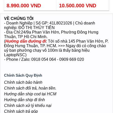
Cảm ứng tách rời bàn phím
Trọng lượng 1.89kg.
8.990.000 VND
10.500.000 VND
VỀ CHÚNG TÔI
- Doanh Nghiệp | Số GP: 41L8021026 | Chủ doanh
nghiệp: ĐỖ THỊ THỦY TIÊN
- Địa Chỉ:24/9a Phan Văn Hớn
, Phường Đông Hưng
Thuận
, TP Hồ Chi Minh.
(
Hướng dẫn đường đi
: Tới số nhà 145 Phan Văn Hớn, P.
Đông Hưng Thuận, TP. HCM. >>> Ngay đó có cổng chào
uỷ ban phường chạy vô 100m là thấy bảng hiệu
LaptopNSC)
- Phone / Zalo: 0918 054 064 - 0909 669 020
Chính Sách Quy Định
Chính sách bảo hành
Chinh sách đổi trả, hoàn tiền.
Hướng dẫn ship cod tại HCM
Hướng dẫn ship đi tỉnh
Chính sách xử lý khiếu nại
Chính sách trả góp