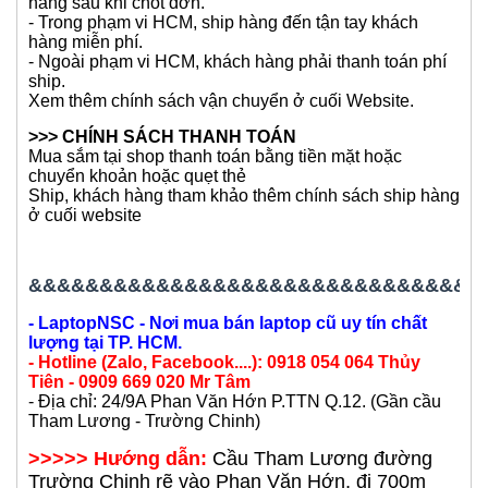
- Trong phạm vi HCM, ship hàng đến tận tay khách
hàng miễn phí.
- Ngoài phạm vi HCM, khách hàng phải thanh toán phí
ship.
Xem thêm chính sách vận chuyển ở cuối Website.
>>> CHÍNH SÁCH THANH TOÁN
Mua sắm tại shop thanh toán bằng tiền mặt hoặc
chuyển khoản hoặc quẹt thẻ
Ship, khách hàng tham khảo thêm chính sách ship hàng
ở cuối website
&&&&&&&&&&&&&&&&&&&&&&&&&&&&&&&&
- LaptopNSC - Nơi mua bán laptop cũ uy tín chất
lượng tại TP. HCM.
- Hotline (Zalo, Facebook....): 0918 054 064 Thủy
Tiên - 0909 669 020 Mr Tâm
- Địa chỉ: 24/9A Phan Văn Hớn P.TTN Q.12. (Gần cầu
Tham Lương - Trường Chinh)
>>>>> Hướng dẫn:
Cầu Tham Lương đường
Trường Chinh rẽ vào Phan Văn Hớn, đi 700m