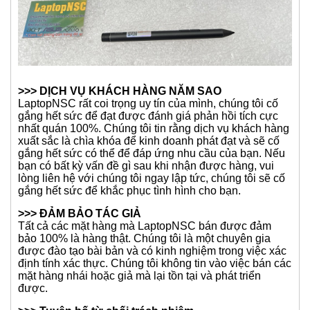
>>> DỊCH VỤ KHÁCH HÀNG NĂM SAO
LaptopNSC rất coi trọng uy tín của mình, chúng tôi cố
gắng hết sức để đạt được đánh giá phản hồi tích cực
nhất quán 100%. Chúng tôi tin rằng dịch vụ khách hàng
xuất sắc là chìa khóa để kinh doanh phát đạt và sẽ cố
gắng hết sức có thể để đáp ứng nhu cầu của bạn. Nếu
bạn có bất kỳ vấn đề gì sau khi nhận được hàng, vui
lòng liên hệ với chúng tôi ngay lập tức, chúng tôi sẽ cố
gắng hết sức để khắc phục tình hình cho bạn.
>>> ĐẢM BẢO TÁC GIẢ
Tất cả các mặt hàng mà LaptopNSC bán được đảm
bảo 100% là hàng thật. Chúng tôi là một chuyên gia
được đào tạo bài bản và có kinh nghiệm trong việc xác
định tính xác thực. Chúng tôi không tin vào việc bán các
mặt hàng nhái hoặc giả mà lại tồn tại và phát triển
được.
>>> Tuyên bố từ chối trách nhiệm