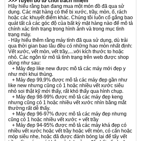
Hãy hiểu rằng bạn đang mua một món đồ đã qua sử
dụng. Các mặt hàng có thể bị xước, trầy, mòn, ố, rách
hoặc các khuyết điểm khác. Chúng tôi luôn cố gắng bao
quát tất cả các góc độ của bất kỳ mặt hàng nào để mô tả
chính xác tình trạng trong hình ảnh và trong mục tình
trạng máy.
- Hãy hiểu thêm rằng máy tính đã qua sử dụng, dù trải
qua thời gian bao lâu đều có những hao mòn nhất định:
Vết xước, vết mòn, vết trầy,....với kích thước to hoặc
nhỏ. Các ngôn từ mô tả tình trạng trên web được shop
dùng như sau:
+ Máy đẹp like new được mô tả các máy mới đẹp y
như mới khui thùng.
+ Máy đẹp 99,9% được mô tả các máy đẹp gần như
like new nhưng cũng có 1 hoặc nhiều vết xước siêu
nhỏ soi thật kỹ mới thấy, rất khó thấy qua hình chụp.
+ Máy đẹp 98-99% được mô tả các máy đẹp keng
nhưng cũng có 1 hoặc nhiều vết xước nhìn bằng mắt
thường rất dễ thấy.
+ Máy đẹp 96-97% được mô tả các máy đẹp nhưng
cũng có 1 hoặc nhiều vết xước + vết trầy
+ Máy đẹp 94-95% được mô tả các máy khá đẹp có
nhiều vết xước hoặc vết trầy hoặc vết mòn, có cấn hoặc
móp siêu nhẹ, hoặc đã được đánh bóng lại để tẩy vết