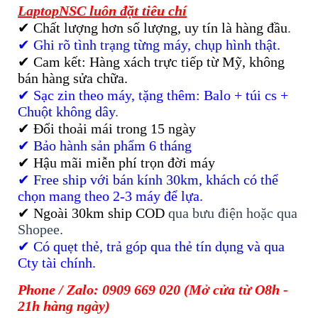
LaptopNSC luôn đặt tiêu chí
✔ Chất lượng hơn số lượng, uy tín là hàng đầu
.
✔ Ghi rõ tình trạng từng máy, chụp hình thật.
✔ Cam kết: Hàng xách trực tiếp từ Mỹ, không
bán hàng sửa chữa.
✔ Sạc zin theo máy, tặng thêm: Balo + túi cs +
Chuột không dây
.
✔ Đổi thoải mái trong 15 ngày
✔ Bảo hành sản phẩm 6 tháng
✔ Hậu mãi miễn phí trọn đời máy
✔ Free ship với bán kính 30km, khách có thể
chọn mang theo 2-3 máy để lựa.
✔ Ngoài 30km ship COD
qua bưu điện hoặc qua
Shopee.
✔ Có quẹt thẻ, trả góp qua thẻ tín dụng và qua
Cty tài chính.
Phone / Zalo: 0909 669 020 (Mở cửa từ O8h -
21h hàng ngày)