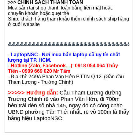
>>> CHÍNH SÁCH THANH TOÁN
Mua sắm tại shop thanh toán bằng tiền mặt hoặc
chuyển khoản hoặc quẹt thẻ
Ship, khách hàng tham khảo thêm chính sách ship hàng
ở cuối website
&&&&&&&&&&&&&&&&&&&&&&&&&&&&&&&&
- LaptopNSC - Nơi mua bán laptop cũ uy tín chất
lượng tại TP. HCM.
- Hotline (Zalo, Facebook....): 0918 054 064 Thủy
Tiên - 0909 669 020 Mr Tâm
- Địa chỉ: 24/9A Phan Văn Hớn P.TTN Q.12. (Gần cầu
Tham Lương - Trường Chinh)
>>>>> Hướng dẫn:
Cầu Tham Lương đường
Trường Chinh rẽ vào Phan Văn Hớn, đi 700m
bên trái đến số nhà 145, ngay đó có cổng chào
UBND phường Tân Thới nhất, rẽ vô 100m là thấy
bảng hiệu LaptopNSC.