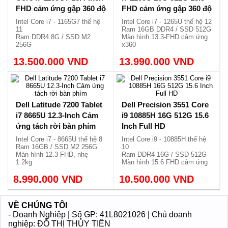
FHD cảm ứng gập 360 độ
FHD cảm ứng gập 360 độ
Intel Core i7 - 1165G7 thế hệ
Intel Core i7 - 1265U thế hệ 12
11
Ram 16GB DDR4 / SSD 512G
Ram DDR4 8G / SSD M2
Màn hình 13.3-FHD cảm ứng
256G
x360
Màn hình 13.4 cảm ứng x360
Vỏ nhôm, siêu mỏng, nhẹ
13.500.000 VND
Siêu sang, nhẹ chỉ 1.32kg.
13.990.000 VND
1.36kg.
Dell Latitude 7200 Tablet
Dell Precision 3551 Core
i7 8665U 12.3-Inch Cảm
i9 10885H 16G 512G 15.6
ứng tách rời bàn phím
Inch Full HD
Intel Core i7 - 8665U thế hệ 8
Intel Core i9 - 10885H thế hệ
Ram 16GB / SSD M2 256G
10
Màn hình 12.3 FHD, nhẹ
Ram DDR4 16G / SSD 512G
1.2kg
Màn hình 15.6 FHD cảm ứng
Cảm ứng tách rời bàn phím
Trọng lượng 1.89kg.
8.990.000 VND
10.500.000 VND
VỀ CHÚNG TÔI
- Doanh Nghiệp | Số GP: 41L8021026 | Chủ doanh
nghiệp: ĐỖ THỊ THỦY TIÊN