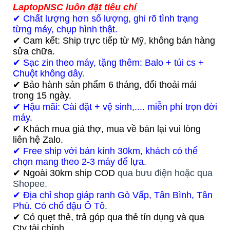
LaptopNSC luôn đặt tiêu chí
✔ Chất lượng hơn số lượng, ghi rõ tình trạng
từng máy, chụp hình thật.
✔ Cam kết: Ship trực tiếp từ Mỹ, không bán hàng
sửa chữa.
✔ Sạc zin theo máy, tặng thêm: Balo + túi cs +
Chuột không dây
.
✔ Bảo hành sản phẩm 6 tháng, đổi thoải mái
trong 15 ngày.
✔ Hậu mãi: Cài đặt + vệ sinh,.... miễn phí trọn đời
máy.
✔ Khách mua giá thợ, mua về bán lại vui lòng
liên hệ Zalo.
✔ Free ship với bán kính 30km, khách có thể
chọn mang theo 2-3 máy để lựa.
✔ Ngoài 30km ship COD
qua bưu điện hoặc qua
Shopee.
✔ Địa chỉ shop giáp ranh Gò Vấp, Tân Bình, Tân
Phú. Có chổ đậu Ô Tô.
✔ Có quẹt thẻ, trả góp qua thẻ tín dụng và qua
Cty tài chính.