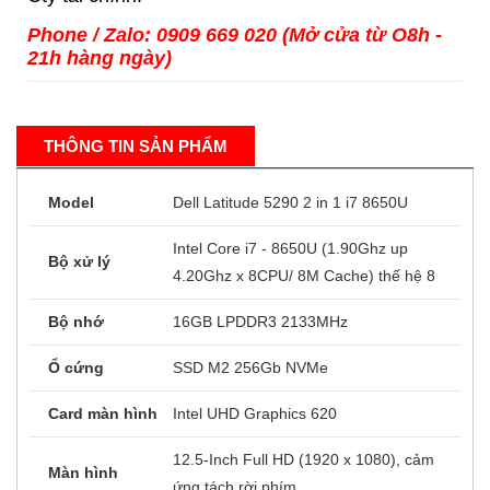
Phone / Zalo: 0909 669 020 (Mở cửa từ O8h -
21h hàng ngày)
THÔNG TIN SẢN PHẨM
Model
Dell Latitude 5290 2 in 1 i7 8650U
Intel Core i7 - 8650U (1.90Ghz up
Bộ xử lý
4.20Ghz x 8CPU/ 8M Cache) thế hệ 8
Bộ nhớ
16GB LPDDR3 2133MHz
Ổ cứng
SSD M2 256Gb NVMe
Card màn hình
Intel UHD Graphics 620
12.5-Inch Full HD (1920 x 1080), cảm
Màn hình
ứng tách rời phím.