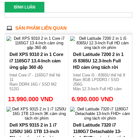
BÌNH LUẬN
SẢN PHẨM LIÊN QUAN
Dell XPS 9310 2 in 1 Core
Dell Latitude 7200 2 in 1
i7 1165G7 13.4-Inch cảm
i5 8365U 12.3-Inch Full
ứng gập 360 độ
HD cảm ứng tách rời
phím
Intel Core i7 - 1165G7 thế hệ
Intel Core i5 - 8365U thế hệ 8
11
Ram 8GB LPDDR3 / SSD
Ram DDR4 16G / SSD M2
256G
512G
Màn 12.3-Inch Full HD cảm
Màn hình 13.4 cảm ứng x360
ứng
13.990.000 VND
Siêu sang, nhẹ chỉ 1.32kg.
6.990.000 VND
Phím tách rời màn hình, nhẹ
1.2kg.
Dell XPS 9315 2 in 1 i7
Dell Latitude 7320 i7
1250U 16G 1TB 13-inch
1180G7 Detachable 13-
3K cảm ứng tách rời
Inch FHD+ cảm ứng tách