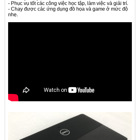
- Phục vụ tốt các công việc học tập, làm việc và giải trí.
- Chạy được các ứng dụng đồ họa và game ở mức độ
nhẹ.