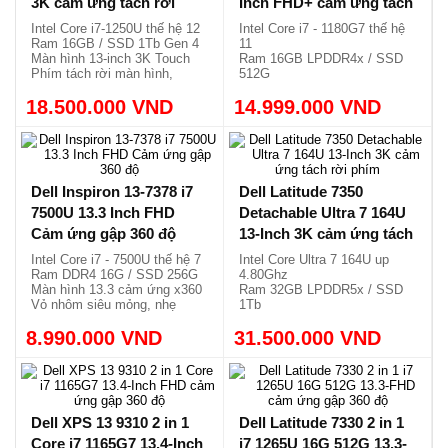
phím
rời phím
Intel Core i7-1250U thế hệ 12
Intel Core i7 - 1180G7 thế hệ
Ram 16GB / SSD 1Tb Gen 4
11
Màn hình 13-inch 3K Touch
Ram 16GB LPDDR4x / SSD
Phím tách rời màn hình,
512G
1.32kg.
Màn hình 13-inch FHD+ Touch
18.500.000 VND
14.999.000 VND
Bàn phím tách rời, nhẹ
1.18kg.
Dell Inspiron 13-7378 i7
Dell Latitude 7350
7500U 13.3 Inch FHD
Detachable Ultra 7 164U
Cảm ứng gập 360 độ
13-Inch 3K cảm ứng tách
rời phím
Intel Core i7 - 7500U thế hệ 7
Intel Core Ultra 7 164U up
Ram DDR4 16G / SSD 256G
4.80Ghz
Màn hình 13.3 cảm ứng x360
Ram 32GB LPDDR5x / SSD
Vỏ nhôm siêu mỏng, nhẹ
1Tb
1.58kg
Màn 13 3K cảm ứng tách rời
8.990.000 VND
31.500.000 VND
phím
Siêu mỏng, nhẹ chỉ 0.79kg /
1.18kg.
Dell XPS 13 9310 2 in 1
Dell Latitude 7330 2 in 1
Core i7 1165G7 13.4-Inch
i7 1265U 16G 512G 13.3-