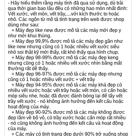
- Hãy hiểu thêm rằng máy tính đã qua sử dụng, dù trải
qua thời gian bao lâu đều có những hao mòn nhất định:
Vết xước, vết mòn, vết trầy,....với kích thước to hoặc
nhỏ. Các ngôn từ mô tả tình trạng trên web được shop
dùng như sau:
+ Máy đẹp like new được mô tả các máy mới đẹp y
như mới khui thùng.
+ Máy đẹp 99,9% được mô tả các máy đẹp gần như
like new nhưng cũng có 1 hoặc nhiều vết xước siêu
nhỏ soi thật kỹ mới thấy, rất khó thấy qua hình chụp.
+ Máy đẹp 98-99% được mô tả các máy đẹp keng
nhưng cũng có 1 hoặc nhiều vết xước nhìn bằng mắt
thường rất dễ thấy.
+ Máy đẹp 96-97% được mô tả các máy đẹp nhưng
cũng có 1 hoặc nhiều vết xước + vết trầy
+ Máy đẹp 94-95% được mô tả các máy khá đẹp có
nhiều vết xước hoặc vết trầy hoặc vết mòn, có cấn hoặc
móp siêu nhẹ, hoặc đã được đánh bóng lại để tẩy vết
trầy vết xước - nó không ảnh hưởng đến kết cấu hoặc
hoạt động của máy.
+ Máy đẹp 90-92% được mô tả các máy không được
đẹp lắm về bộ vỏ, có trầy xước hoặc cấn móp rất nhiều
- nó cũng không ảnh hưởng đến kết cấu và hoạt động
của máy.
+ Các máy có tình trạng đẹp dưới 90% trở xuống shop