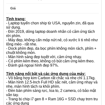
Giá
Tình trạng:
- Laptop tuyển chọn ship từ USA, nguyên zin, đã qua
sử dụng.
- Đời 2019, dòng laptop doanh nhân có cảm ứng tách
rời phím.
- Máy đẹp, không cấn móp nứt nẻ, có xước li ti nhỏ như
lông mèo - rất nhẹ.
- Dock phím đẹp, da bọc phím không mòn rách, phím +
chuột không mòn.
- Màn hình sáng đẹp tuyệt vời, cảm ứng nhạy.
- Có phím kèm theo, không có bút cảm ứng kèm theo.
- Đánh giá ngoại hình đẹp 97%.
Tính năng nổi bật và các ứng dụng của máy:
- Vỏ bằng hợp kim Carbon rất chắc và nhẹ chỉ 1.17kg.
- Màn hình 12.5-Inch Full HD sắc nét, cảm ứng nhạy và
nhẹ, màn hình tách ra khỏi phím.
- Đèn bàn phím sáng rực, loa to, 2 camera, có bảo mật
vân tay.
- Trang bị chip i7 gen 8 + Ram 16G + SSD chạy trơn tru
các ứng dụng