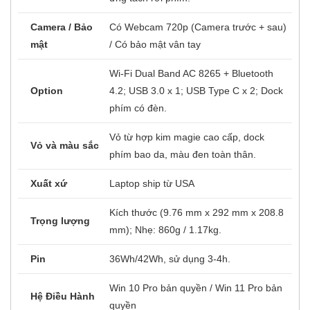
Camera / Bảo
Có Webcam 720p (Camera trước + sau)
mật
/ Có bảo mật vân tay
Wi-Fi Dual Band AC 8265 + Bluetooth
Option
4.2; USB 3.0 x 1; USB Type C x 2; Dock
phím có đèn.
Vỏ từ hợp kim magie cao cấp, dock
Vỏ và màu sắc
phím bao da, màu đen toàn thân.
Xuất xứ
Laptop ship từ USA
Kích thước (9.76 mm x 292 mm x 208.8
Trọng lượng
mm); Nhẹ: 860g / 1.17kg.
Pin
36Wh/42Wh, sử dụng 3-4h.
Win 10 Pro bản quyền / Win 11 Pro bản
Hệ Điều Hành
quyền