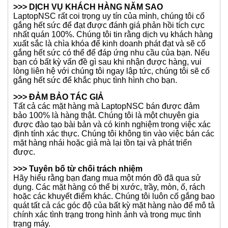
>>> DỊCH VỤ KHÁCH HÀNG NĂM SAO
LaptopNSC rất coi trọng uy tín của mình, chúng tôi cố
gắng hết sức để đạt được đánh giá phản hồi tích cực
nhất quán 100%. Chúng tôi tin rằng dịch vụ khách hàng
xuất sắc là chìa khóa để kinh doanh phát đạt và sẽ cố
gắng hết sức có thể để đáp ứng nhu cầu của bạn. Nếu
bạn có bất kỳ vấn đề gì sau khi nhận được hàng, vui
lòng liên hệ với chúng tôi ngay lập tức, chúng tôi sẽ cố
gắng hết sức để khắc phục tình hình cho bạn.
>>> ĐẢM BẢO TÁC GIẢ
Tất cả các mặt hàng mà LaptopNSC bán được đảm
bảo 100% là hàng thật. Chúng tôi là một chuyên gia
được đào tạo bài bản và có kinh nghiệm trong việc xác
định tính xác thực. Chúng tôi không tin vào việc bán các
mặt hàng nhái hoặc giả mà lại tồn tại và phát triển
được.
>>> Tuyên bố từ chối trách nhiệm
Hãy hiểu rằng bạn đang mua một món đồ đã qua sử
dụng. Các mặt hàng có thể bị xước, trầy, mòn, ố, rách
hoặc các khuyết điểm khác. Chúng tôi luôn cố gắng bao
quát tất cả các góc độ của bất kỳ mặt hàng nào để mô tả
chính xác tình trạng trong hình ảnh và trong mục tình
trạng máy.