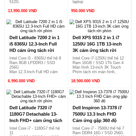
512G
laptop
Màn hình 13.4 cảm ứng x360
Sử dụng pin sạc, cổng Type
13.990.000 VND
Siêu sang, nhẹ chỉ 1.32kg.
950.000 VND
C.
Viết cảm ứng mới nguyên
hộp.
Dell Latitude 7200 2 in 1
Dell XPS 9315 2 in 1 i7
i5 8365U 12.3-Inch Full
1250U 16G 1TB 13-inch
HD cảm ứng tách rời
3K cảm ứng tách rời
phím
phím
Intel Core i5 - 8365U thế hệ 8
Intel Core i7-1250U thế hệ 12
Ram 8GB LPDDR3 / SSD
Ram 16GB / SSD 1Tb Gen 4
256G
Màn hình 13-inch 3K Touch
Màn 12.3-Inch Full HD cảm
Phím tách rời màn hình,
ứng
1.32kg.
6.990.000 VND
Phím tách rời màn hình, nhẹ
18.500.000 VND
1.2kg.
Dell Latitude 7320 i7
Dell Inspiron 13-7378 i7
1180G7 Detachable 13-
7500U 13.3 Inch FHD
Inch FHD+ cảm ứng tách
Cảm ứng gập 360 độ
rời phím
Intel Core i7 - 1180G7 thế hệ
Intel Core i7 - 7500U thế hệ 7
11
Ram DDR4 16G / SSD 256G