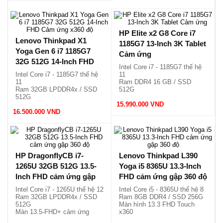
HP Elite x2 G8 Core i7
Lenovo Thinkpad X1
1185G7 13-Inch 3K Tablet
Yoga Gen 6 i7 1185G7
Cảm ứng
32G 512G 14-Inch FHD
Intel Core i7 - 1185G7 thế hệ
Cảm ứng x360 độ
Intel Core i7 - 1185G7 thế hệ
11
11
Ram DDR4 16 GB / SSD
Ram 32GB LPDDR4x / SSD
512G
512G
Màn hình 3K cảm ứng tách
Màn hình 14 FHD cảm ứng
15.990.000 VND
rời
16.500.000 VND
x360
Siêu sang, siêu nhẹ chỉ
Siêu mỏng, nhẹ chỉ 1.39kg.
1.17kg.
HP DragonflyCB i7-
Lenovo Thinkpad L390
1265U 32GB 512G 13.5-
Yoga i5 8365U 13.3-Inch
Inch FHD cảm ứng gập
FHD cảm ứng gập 360 độ
360 độ
Intel Core i7 - 1265U thế hệ 12
Intel Core i5 - 8365U thế hệ 8
Ram 32GB LPDDR4x / SSD
Ram 8GB DDR4 / SSD 256G
512G
Màn hình 13.3 FHD Touch
Màn 13.5-FHD+ cảm ứng
x360
x360
Mỏng và nhẹ chỉ 1.56kg.