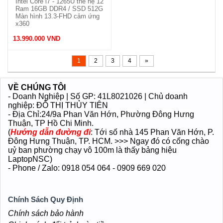
Intel Core i7 - 1265U thế hệ 12
Ram 16GB DDR4 / SSD 512G
Màn hình 13.3-FHD cảm ứng
x360
Vỏ nhôm, siêu mỏng, nhẹ
13.990.000 VND
1.36kg.
1
2
3
4
»
VỀ CHÚNG TÔI
- Doanh Nghiệp | Số GP: 41L8021026 | Chủ doanh
nghiệp: ĐỖ THỊ THỦY TIÊN
- Địa Chỉ:24/9a Phan Văn Hớn
, Phường Đông Hưng
Thuận
, TP Hồ Chi Minh.
(
Hướng dẫn đường đi
: Tới số nhà 145 Phan Văn Hớn, P.
Đông Hưng Thuận, TP. HCM. >>> Ngay đó có cổng chào
uỷ ban phường chạy vô 100m là thấy bảng hiệu
LaptopNSC)
- Phone / Zalo: 0918 054 064 - 0909 669 020
Chính Sách Quy Định
Chính sách bảo hành