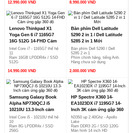
12.990.000 VND
Vỏ nhôm, nhẹ 1.27kg.
8.990.000 VND
Lenovo Thinkpad X1
Bàn phím Dell Latitude
Yoga Gen 6 i7 1165G7
5290 2 in 1 / Dell Latitude
16G 512G 14-FHD Cảm
5285 2 in 1 Mới
ứng gập 360 độ
Intel Core i7 - 1165G7 thế hệ
Bàn phím Dell 5290 / Dell
11
5285 2 in 1
Ram 16GB LPDDR4x / SSD
Phím chính hãng, tiếng Anh.
512G
Hàng chưa sử dụng
Màn hình 14 FHD cảm ứng
Ship toàn quốc thông các sàn
14.990.000 VND
x360
2.000.000 VND
thương mại
Siêu mỏng, nhẹ chỉ 1.39kg.
Samsung Galaxy Book
HP Spectre X360 14-
Alpha NP730QCJ i5
EA1023DX i7 1195G7 14-
10210U 13.3-Inch cảm
Inch 3K cảm ứng gập 360
ứng gập 360 độ
độ
Intel Core i5 - 10210U thế hệ
N3350 up 2.40Ghz - Apollo
10
Lake
Ram 8G LPDDR4x / SSD
Ram DDR3 2G / SSD 120G
256G
Màn hình 14 inch HD