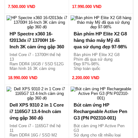
Màn hình QLED cảm ứng
Siêu mỏng và nhẹ 1.5kg
7.500.000 VND
x360
17.990.000 VND
Vỏ nhôm, siêu mỏng, nhẹ
1.19kg.
HP Spectre x360 16-
Bàn phím HP Elite X2 G8
f2013dx i7 13700H 16-
hàng tháo máy Mỹ đã
Inch 3K cảm ứng gập 360
qua sử dụng đẹp 97-98%
độ
Intel Core i7 - 13700H thế hệ
Bàn phím HP Elite X2 G8
13
Phím đã qua sử dụng
Ram DDR4 16GB / SSD 512G
Đẹp 97%-98%.
Màn hình 16 3K cảm ứng
Ship toàn quốc
x360
18.990.000 VND
Vỏ nhôm, nhẹ 2.02kg.
2.200.000 VND
Dell XPS 9310 2 in 1 Core
Bút cảm ứng HP
i7 1165G7 13.4-Inch cảm
Rechargeable Active Pen
ứng gập 360 độ
G3 (PN P02310-001)
Intel Core i7 - 1165G7 thế hệ
Bút cảm ứng HP Active Pen
11
G3
Ram DDR4 16G / SSD M2
Sử dụng cho rất nhiều loại