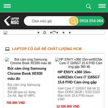
0918 054 064
Chọn mức giá
LAPTOP CŨ GIÁ RẺ CHẤT LƯỢNG HCM
Bút cảm ứng Samsung
HP ENVY x360 15m-
Chrome Book XE930
es0023dx Core i7 1165G7
màu đỏ
15.6 FHD Cảm ứng gập
Bút cảm ứng Samsung
360 độ
XE930
Intel Core i7 1165G7 thế hệ 11
Bút đã qua sử dụng
Ram DDR4 16GB / SSD 512G
Zin All, đẹp 97-99%.
Màn hình 15.6 FHD touch
Ship toàn quốc thông qua
x360
700.000 VND
shopee
Vỏ nhôm mỏng và nhẹ
12.500.000 VND
1.77kg.