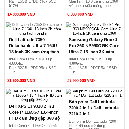
Ram 16GB LPDDR4x / SSD
Màn hình 13.3 cảm ứng x360
512G
Vỏ nhôm siêu mỏng, nhẹ
Màn hình 13-inch FHD+ Touch
1.58kg
14.999.000 VND
Bàn phím tách rời, nhẹ
8.990.000 VND
1.18kg.
Dell Latitude 7350
Samsung Galaxy Book4
Detachable Ultra 7 164U
Pro 360 NP960QGK Core
13-Inch 3K cảm ứng tách
Ultra 7 16-Inch 3K cảm
rời phím
ứng x360
Intel Core Ultra 7 164U up
Intel Core Ultra 7 155H up
4.80Ghz
4.80Ghz
Ram 32GB LPDDR5x / SSD
Ram 16GB LPDDR5X / SSD
1Tb
1Tb
Màn 13 3K cảm ứng tách rời
Màn hình 16.0 3K AMOLED
31.500.000 VND
phím
27.990.000 VND
120Hz
Siêu mỏng, nhẹ chỉ 0.79kg /
Cảm ứng gập 360 độ, nhẹ
1.18kg.
1.66kg.
Bàn phím Dell Latitude
Dell XPS 13 9310 2 in 1
7200 2 in 1 / Dell Latitude
Core i7 1165G7 13.4-Inch
7210 2 in 1
FHD cảm ứng gập 360 độ
Bàn phím Dell Latitude 7200
Intel Core i7 - 1165G7 thế hệ
Phím đã qua sử dụng