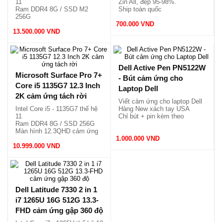
11
Zin All, đẹp 95-98%.
Ram DDR4 8G / SSD M2
Ship toàn quốc
256G
Màn hình 13.4 cảm ứng x360
700.000 VND
13.500.000 VND
Siêu sang, nhẹ chỉ 1.32kg.
Dell Active Pen PN5122W
Microsoft Surface Pro 7+
- Bút cảm ứng cho
Core i5 1135G7 12.3 Inch
Laptop Dell
2K cảm ứng tách rời
Viết cảm ứng cho laptop Dell
Intel Core i5 - 1135G7 thế hệ
Hàng New xách tay USA
11
Chỉ bút + pin kèm theo
Ram DDR4 8G / SSD 256G
Màn hình 12.3QHD cảm ứng
Phím tách rời, nhẹ chỉ 796g.
1.000.000 VND
10.999.000 VND
Dell Latitude 7330 2 in 1
i7 1265U 16G 512G 13.3-
FHD cảm ứng gập 360 độ