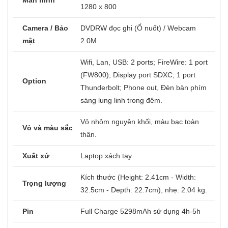
Màn hình
1280 x 800
Camera / Bảo
DVDRW đọc ghi (Ổ nuốt) / Webcam
mật
2.0M
Wifi, Lan, USB: 2 ports; FireWire: 1 port
(FW800); Display port SDXC; 1 port
Option
Thunderbolt; Phone out, Đèn bàn phím
sáng lung linh trong đêm.
Vỏ nhôm nguyên khối, màu bạc toàn
Vỏ và màu sắc
thân.
Xuất xứ
Laptop xách tay
Kích thước (Height: 2.41cm - Width:
Trọng lượng
32.5cm - Depth: 22.7cm), nhẹ: 2.04 kg.
Pin
Full Charge 5298mAh sử dụng 4h-5h