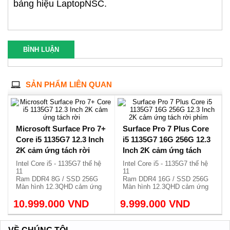
bảng hiệu LaptopNSC.
BÌNH LUẬN
SẢN PHẨM LIÊN QUAN
Microsoft Surface Pro 7+
Surface Pro 7 Plus Core
Core i5 1135G7 12.3 Inch
i5 1135G7 16G 256G 12.3
2K cảm ứng tách rời
Inch 2K cảm ứng tách
rời phím
Intel Core i5 - 1135G7 thế hệ
Intel Core i5 - 1135G7 thế hệ
11
11
Ram DDR4 8G / SSD 256G
Ram DDR4 16G / SSD 256G
Màn hình 12.3QHD cảm ứng
Màn hình 12.3QHD cảm ứng
Phím tách rời, nhẹ chỉ 796g.
Phím tách rời, nhẹ chỉ 796g.
10.999.000 VND
9.999.000 VND