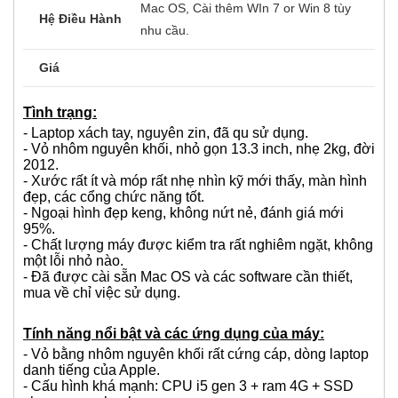
Mac OS, Cài thêm WIn 7 or Win 8 tùy
Hệ Điều Hành
nhu cầu.
Giá
Tình trạng:
- Laptop xách tay, nguyên zin, đã qu sử dụng.
- Vỏ nhôm nguyên khối, nhỏ gọn 13.3 inch, nhẹ 2kg, đời
2012.
- Xước rất ít và móp rất nhẹ nhìn kỹ mới thấy, màn hình
đẹp, các cổng chức năng tốt.
- Ngoại hình đẹp keng, không nứt nẻ, đánh giá mới
95%.
- Chất lượng máy được kiểm tra rất nghiêm ngặt, không
một lỗi nhỏ nào.
- Đã được cài sẵn Mac OS và các software cần thiết,
mua về chỉ việc sử dụng.
Tính năng nổi bật và các ứng dụng của máy:
- Vỏ bằng nhôm nguyên khối rất cứng cáp, dòng laptop
danh tiếng của Apple.
- Cấu hình khá mạnh: CPU i5 gen 3 + ram 4G + SSD