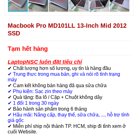
Macbook Pro MD101LL 13-Inch Mid 2012
SSD
Tạm hết hàng
LaptopNSC luôn đặt tiêu chí
✔ Chất lượng hơn số lượng, uy tín là hàng đầu
✔ Trung thực trong mua bán, ghi và nói rõ tình trạng
máy
✔ Cam kết không bán hàng đã qua sửa chữa
✔ Phụ kiện: Sạc zin theo máy
✔ Quà tặng: Ba lô / Cặp + Chuột không dây
✔ 1 đổi 1 trong 30 ngày
✔ Bảo hành sản phẩm trong 6 tháng
✔ Hậu mãi: Nâng cấp, thay thế, sữa chữa, .... hỗ trợ tính
giá gốc
✔ Miễn phí ship nội thành TP. HCM, ship đi tỉnh xem ở
cuối Website
.