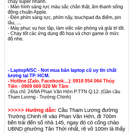
chạy super nhanh.
- Màn hình sáng rực màu sắc chân thật, âm thanh sống
động chuẩn Apple.
- Đèn phím sáng rực, phím nẩy, touchpad đa điểm, pin
lâu, ....
- Máy phục vụ học tập, làm việc văn phòng và giải trí tốt.
- Chạy tốt các ứng dụng đồ họa và chơi game ở mức
độ nhẹ.
- LaptopNSC - Nơi mua bán laptop cũ uy tín chất
lượng tại TP. HCM.
- Hotline (Zalo, Facebook....): 0918 054 064 Thủy
Tiên - 0909 669 020 Mr Tâm
- Địa chỉ: 24/9A Phan Văn Hớn P.TTN Q.12. (Gần cầu
Tham Lương - Trường Chinh)
>>>>> Hướng dẫn:
Cầu Tham Lương đường
Trường Chinh rẽ vào Phan Văn Hớn, đi 700m
bên trái đến số nhà 145, ngay đó có cổng chào
UBND phường Tân Thới nhất, rẽ vô 100m là thấy