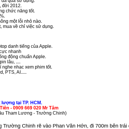
 đã qua sử dụng.
, đời 2012.
ổng chức năng tốt.
4%.
ông một lỗi nhỏ nào.
, mua về chỉ việc sử dụng.
top danh tiếng của Apple.
 cực nhanh
sống động chuẩn Apple.
n lâu, ....
rí nghe nhạc xem phim tốt.
 PTS, AI.....
 lượng tại TP. HCM.
y Tiên - 0909 669 020 Mr Tâm
cầu Tham Lương - Trường Chinh)
rường Chinh rẽ vào Phan Văn Hớn, đi 700m bên trái 