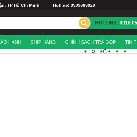
uận, TP Hồ Chi Minh. Hotline: 0909669020
HOTLINE:
0918 0
BẢO HÀNH
SHIP HÀNG
CHÍNH SÁCH TRẢ GÓP
TIN 