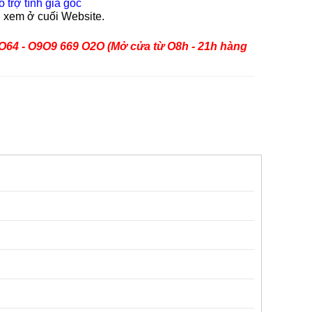
 trợ tính giá gốc
nh xem ở cuối Website
.
4 O64 - O9O9 669 O2O (Mở cửa từ O8h - 21h hàng