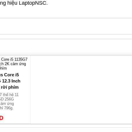
ảng hiệu LaptopNSC.
s Core i5
 12.3 Inch
 rời phím
7 thế hệ 11
SD 256G
cảm ứng
hỉ 796g.
ND