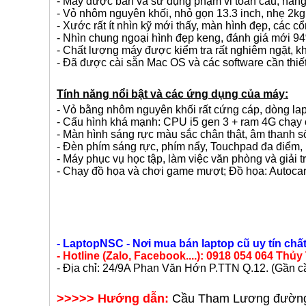
- Máy được bán và sử dụng phạm vi toàn cầu, hàng
- Vỏ nhôm nguyên khối, nhỏ gọn 13.3 inch, nhẹ 2kg
- Xước rất ít nhìn kỹ mới thấy, màn hình đẹp, các c
- Nhìn chung ngoại hình đẹp keng, đánh giá mới 9
- Chất lượng máy được kiểm tra rất nghiêm ngặt, kh
- Đã được cài sẵn Mac OS và các software cần thiết
Tính năng nổi bật và các ứng dụng của máy:
- Vỏ bằng nhôm nguyên khối rất cứng cáp, dòng lap
- Cấu hình khá mạnh: CPU i5 gen 3 + ram 4G chạy
- Màn hình sáng rực màu sắc chân thật, âm thanh 
- Đèn phím sáng rực, phím nẩy, Touchpad đa điểm, pi
- Máy phục vụ học tập, làm việc văn phòng và giải t
- Chạy đồ họa và chơi game mượt; Đồ họa: Autocard,
- LaptopNSC - Nơi mua bán laptop cũ uy tín chất
- Hotline (Zalo, Facebook....): 0918 054 064 Thủ
- Địa chỉ: 24/9A Phan Văn Hớn P.TTN Q.12. (Gần 
>>>>> Hướng dẫn:
Cầu Tham Lương đường T