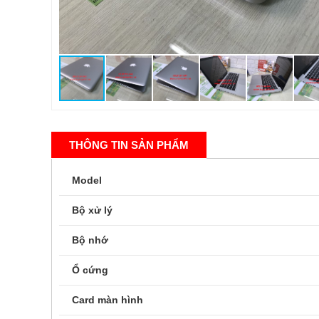
THÔNG TIN SẢN PHẨM
Model
Bộ xử lý
Bộ nhớ
Ổ cứng
Card màn hình