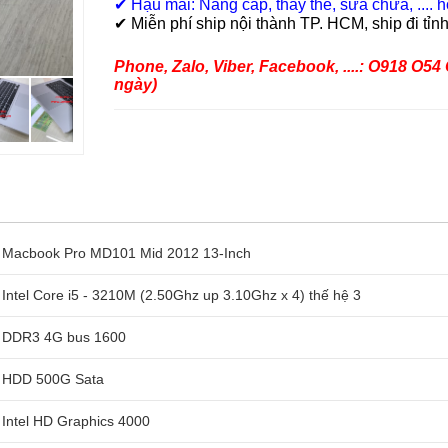
✔ Hậu mãi: Nâng cấp, thay thế, sữa chữa, .... hỗ
✔ Miễn phí ship nội thành TP. HCM, ship đi tỉ
Phone, Zalo, Viber, Facebook, ....: O918 O5
ngày)
Macbook Pro MD101 Mid 2012 13-Inch
Intel Core i5 - 3210M (2.50Ghz up 3.10Ghz x 4) thế hệ 3
DDR3 4G bus 1600
HDD 500G Sata
Intel HD Graphics 4000