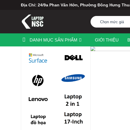
Địa Chỉ: 24/9a Phan Văn Hớn, Phường Đông Hưng Th
Chọn mức giá
DANH MỤC SẢN PHẨM
GIỚI THIỆU