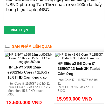
Trường Chinh rẽ vào Phan Văn Hớn, đi 700m
bên trái đến số nhà 145, ngay đó có cổng chào
UBND phường Tân Thới nhất, rẽ vô 100m là thấy
bảng hiệu LaptopNSC.
BÌNH LUẬN
SẢN PHẨM LIÊN QUAN
HP Elite x2 G8 Core i7
HP ENVY x360 15m-
1185G7 13-Inch 3K Tablet
es0023dx Core i7 1165G7
Cảm ứng
15.6 FHD Cảm ứng gập
Intel Core i7 - 1185G7 thế hệ
360 độ
Intel Core i7 1165G7 thế hệ 11
11
Ram DDR4 16GB / SSD 512G
Ram DDR4 16 GB / SSD
Màn hình 15.6 FHD touch
512G
x360
Màn hình 3K cảm ứng tách
Vỏ nhôm mỏng và nhẹ
rời