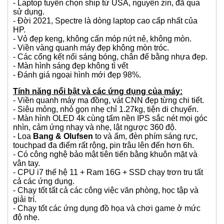
Tình trạng:
- Laptop tuyển chọn ship từ USA, nguyên zin, đã qua
sử dụng.
- Đời 2021, Spectre là dòng laptop cao cấp nhất của
HP.
- Vỏ đẹp keng, không cấn móp nứt nẻ, không mòn.
- Viền vàng quanh máy đẹp không mòn tróc.
- Các cổng kết nối sáng bóng, chân đế bằng nhựa đẹp.
- Màn hình sáng đẹp không tì vết
- Đánh giá ngoại hình mới đẹp 98%.
Tính năng nổi bật và các ứng dụng của máy:
- Viền quanh máy mạ đồng, vát CNN đẹp từng chi tiết.
- Siêu mỏng, nhỏ gọn nhẹ chỉ 1.27kg, tiện di chuyển.
- Màn hình OLED 4k cùng tấm nền IPS sắc nét mọi góc
nhìn, cảm ứng nhạy và nhẹ, lật ngược 360 độ.
- Loa
Bang & Olufsen
to và ấm, đèn phím sáng rực,
touchpad đa điểm rất rộng, pin trâu lên đến hơn 6h.
- Có công nghệ bảo mật tiên tiến bằng khuôn mặt và
vân tay.
- CPU i7 thế hệ 11 + Ram 16G + SSD chạy trơn tru tất
cả các ứng dụng.
- Chạy tốt tất cả các công việc văn phòng, học tập và
giải trí.