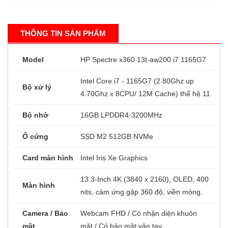
Phone / Zalo: 0909 669 020 (Mở cửa từ O8h -
21h hàng ngày)
THÔNG TIN SẢN PHẨM
Model
HP Spectre x360 13t-aw200 i7 1165G7
Intel Core i7 - 1165G7 (2.80Ghz up
Bộ xử lý
4.70Ghz x 8CPU/ 12M Cache) thế hệ 11
Bộ nhớ
16GB LPDDR4-3200MHz
Ổ cứng
SSD M2 512GB NVMe
Card màn hình
Intel Iris Xe Graphics
13.3-Inch 4K (3840 x 2160), OLED, 400
Màn hình
nits, cảm ứng gập 360 độ, viền mỏng.