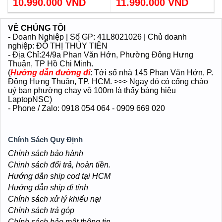
Màn hình 13-Inch cảm ứng
256G
x360
Màn hình 13 FHD cảm ứng
10.990.000 VND
Vỏ nhôm siêu mỏng nhẹ chỉ
11.990.000 VND
tách rời
1.31kg
Vỏ nhôm siêu mỏng, nhẹ chỉ
1.17kg.
VỀ CHÚNG TÔI
- Doanh Nghiệp | Số GP: 41L8021026 | Chủ doanh
nghiệp: ĐỖ THỊ THỦY TIÊN
- Địa Chỉ:24/9a Phan Văn Hớn
, Phường Đông Hưng
Thuận
, TP Hồ Chi Minh.
(
Hướng dẫn đường đi
: Tới số nhà 145 Phan Văn Hớn, P.
Đông Hưng Thuận, TP. HCM. >>> Ngay đó có cổng chào
uỷ ban phường chạy vô 100m là thấy bảng hiệu
LaptopNSC)
- Phone / Zalo: 0918 054 064 - 0909 669 020
Chính Sách Quy Định
Chính sách bảo hành
Chinh sách đổi trả, hoàn tiền.
Hướng dẫn ship cod tại HCM
Hướng dẫn ship đi tỉnh
Chính sách xử lý khiếu nại