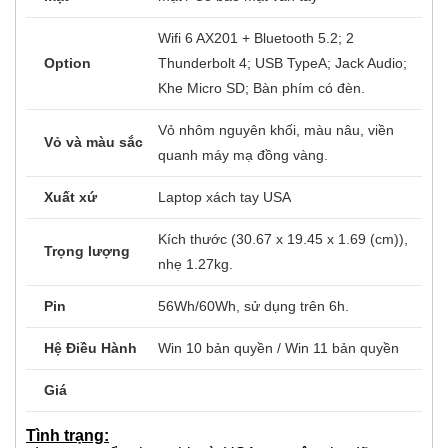
Camera / Bảo
Webcam FHD / Có nhận diện khuôn
mật
mặt / Có bảo mật vân tay
Wifi 6 AX201 + Bluetooth 5.2; 2
Option
Thunderbolt 4; USB TypeA; Jack Audio;
Khe Micro SD; Bàn phím có đèn.
Vỏ nhôm nguyên khối, màu nâu, viền
Vỏ và màu sắc
quanh máy mạ đồng vàng.
Xuất xứ
Laptop xách tay USA
Kích thước (30.67 x 19.45 x 1.69 (cm)),
Trọng lượng
nhẹ 1.27kg.
Pin
56Wh/60Wh, sử dụng trên 6h.
Hệ Điều Hành
Win 10 bản quyền / Win 11 bản quyền
Giá