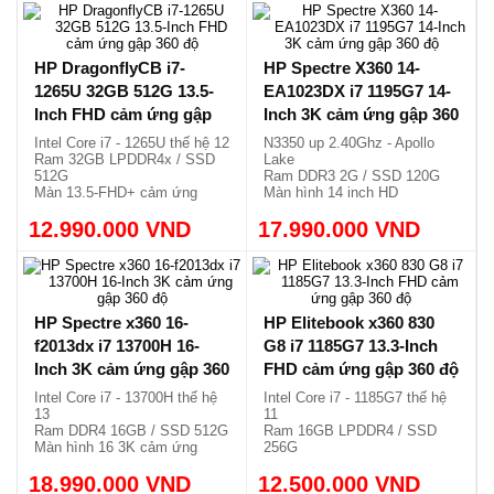
15.990.000 VND
12.500.000 VND
1.77kg.
Siêu sang, siêu nhẹ chỉ
1.17kg.
HP DragonflyCB i7-
HP Spectre X360 14-
1265U 32GB 512G 13.5-
EA1023DX i7 1195G7 14-
Inch FHD cảm ứng gập
Inch 3K cảm ứng gập 360
360 độ
độ
Intel Core i7 - 1265U thế hệ 12
N3350 up 2.40Ghz - Apollo
Ram 32GB LPDDR4x / SSD
Lake
512G
Ram DDR3 2G / SSD 120G
Màn 13.5-FHD+ cảm ứng
Màn hình 14 inch HD
x360
Siêu mỏng và nhẹ 1.5kg
12.990.000 VND
Vỏ nhôm, nhẹ 1.27kg.
17.990.000 VND
HP Spectre x360 16-
HP Elitebook x360 830
f2013dx i7 13700H 16-
G8 i7 1185G7 13.3-Inch
Inch 3K cảm ứng gập 360
FHD cảm ứng gập 360 độ
độ
Intel Core i7 - 13700H thế hệ
Intel Core i7 - 1185G7 thế hệ
13
11
Ram DDR4 16GB / SSD 512G
Ram 16GB LPDDR4 / SSD
Màn hình 16 3K cảm ứng
256G