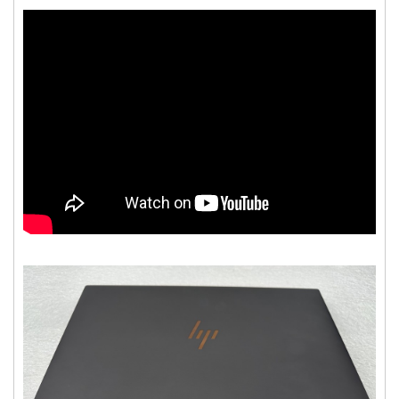
- Chạy tốt các ứng dụng đồ họa và chơi game ở mức
độ nhẹ.