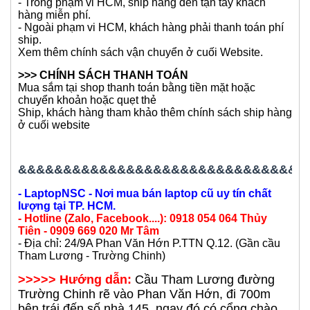
Sản phẩm sẽ được gửi vận chuyển ngay đến khách
hàng sau khi chốt đơn.
- Trong phạm vi HCM, ship hàng đến tận tay khách
hàng miễn phí.
- Ngoài phạm vi HCM, khách hàng phải thanh toán phí
ship.
Xem thêm chính sách vận chuyển ở cuối Website.
>>> CHÍNH SÁCH THANH TOÁN
Mua sắm tại shop thanh toán bằng tiền mặt hoặc
chuyển khoản hoặc quẹt thẻ
Ship, khách hàng tham khảo thêm chính sách ship hàng
ở cuối website
&&&&&&&&&&&&&&&&&&&&&&&&&&&&&&&&
- LaptopNSC - Nơi mua bán laptop cũ uy tín chất
lượng tại TP. HCM.
- Hotline (Zalo, Facebook....): 0918 054 064 Thủy
Tiên - 0909 669 020 Mr Tâm
- Địa chỉ: 24/9A Phan Văn Hớn P.TTN Q.12. (Gần cầu
Tham Lương - Trường Chinh)
>>>>> Hướng dẫn:
Cầu Tham Lương đường