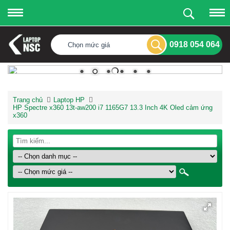
0918 054 064
Chọn mức giá
Trang chủ
Laptop HP
HP Spectre x360 13t-aw200 i7 1165G7 13.3 Inch 4K Oled cảm ứng
x360