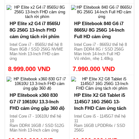
x360
Màn hình 13.3 FHD cảm ứng
18.990.000 VND
Vỏ nhôm, nhẹ 2.02kg.
12.500.000 VND
x360
Vỏ nhôm siêu mỏng và nhẹ
chỉ 1.33kg.
HP Elite x2 G4 i7 8565U
HP Elitebook 840 G6 i7
8G 256G 13-Inch FHD
8665U 8G 256G 14-Inch
cảm ứng tách rời phím
Full HD cảm ứng
Intel Core i7 - 8565U thế hệ 8
Intel Core i7 - 8665U thế hệ 8
Ram 8GB / SSD 256G NVME
Ram DDR4 8G / SSD 256G
Màn hình 13-Inch FHD cảm
Màn hình 14-Inch Full HD
ứng
Vỏ nhôm, nhẹ 1.48kg.
Phím tách rời, nhẹ 1.175kg.
8.999.000 VND
7.990.000 VND
HP Elitebook x360 830
HP Elite X2 G8 Tablet i5
G7 i7 10610U 13.3-Inch
1145G7 16G 256G 13-
FHD cảm ứng gập 360 độ
Inch FHD Cảm ứng tách
rời phím
Intel Core i7 - 10610U thế hệ
Intel Core i5 - 1145G7 thế hệ
10
11
Ram DDR4 16GB / SSD 512G
Ram 16GB LPDDR4x / SSD