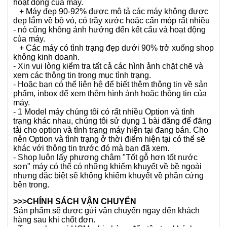
móp siêu nhẹ, hoặc đã được đánh bóng lại để tẩy vết
trầy vết xước - nó không ảnh hưởng đến kết cấu hoặc
hoạt động của máy.
+ Máy đẹp 90-92% được mô tả các máy không được
đẹp lắm về bộ vỏ, có trầy xước hoặc cấn móp rất nhiều
- nó cũng không ảnh hưởng đến kết cấu và hoạt động
của máy.
+ Các máy có tình trạng đẹp dưới 90% trở xuống shop
không kinh doanh.
- Xin vui lòng kiểm tra tất cả các hình ảnh chặt chẽ và
xem các thông tin trong mục tình trạng.
- Hoặc bạn có thể liên hệ để biết thêm thông tin về sản
phẩm, inbox để xem thêm hình ảnh hoặc thông tin của
máy.
- 1 Model máy chúng tôi có rất nhiều Option và tình
trạng khác nhau, chúng tôi sử dụng 1 bài đăng để đăng
tải cho option và tình trạng máy hiện tại đang bán. Cho
nên Option và tình trạng ở thời điểm hiện tại có thể sẽ
khác với thông tin trước đó mà bạn đã xem.
- Shop luôn lấy phương châm "Tốt gỗ hơn tốt nước
sơn" máy có thể có những khiếm khuyết về bề ngoài
nhưng đặc biệt sẽ không khiếm khuyết về phần cứng
bên trong.
>>>CHÍNH SÁCH VẬN CHUYỂN