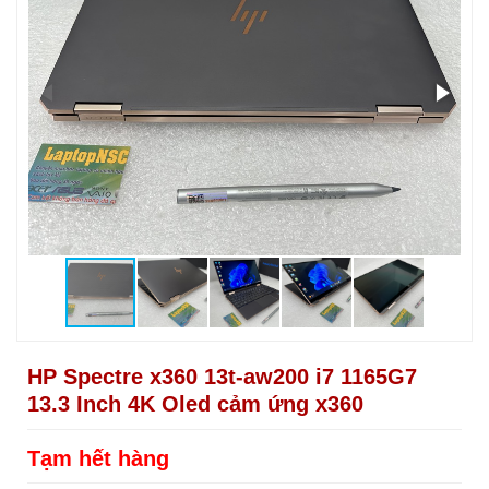
HP Spectre x360 13t-aw200 i7 1165G7
13.3 Inch 4K Oled cảm ứng x360