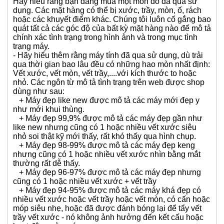
>>> Tuyên bố từ chối trách nhiệm
Hãy hiểu rằng bạn đang mua một món đồ đã qua sử
dụng. Các mặt hàng có thể bị xước, trầy, mòn, ố, rách
hoặc các khuyết điểm khác. Chúng tôi luôn cố gắng bao
quát tất cả các góc độ của bất kỳ mặt hàng nào để mô tả
chính xác tình trạng trong hình ảnh và trong mục tình
trạng máy.
- Hãy hiểu thêm rằng máy tính đã qua sử dụng, dù trải
qua thời gian bao lâu đều có những hao mòn nhất định:
Vết xước, vết mòn, vết trầy,....với kích thước to hoặc
nhỏ. Các ngôn từ mô tả tình trạng trên web được shop
dùng như sau:
+ Máy đẹp like new được mô tả các máy mới đẹp y
như mới khui thùng.
+ Máy đẹp 99,9% được mô tả các máy đẹp gần như
like new nhưng cũng có 1 hoặc nhiều vết xước siêu
nhỏ soi thật kỹ mới thấy, rất khó thấy qua hình chụp.
+ Máy đẹp 98-99% được mô tả các máy đẹp keng
nhưng cũng có 1 hoặc nhiều vết xước nhìn bằng mắt
thường rất dễ thấy.
+ Máy đẹp 96-97% được mô tả các máy đẹp nhưng
cũng có 1 hoặc nhiều vết xước + vết trầy
+ Máy đẹp 94-95% được mô tả các máy khá đẹp có
nhiều vết xước hoặc vết trầy hoặc vết mòn, có cấn hoặc