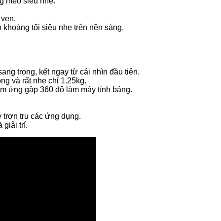
g mèo siêu nhẹ.
 vẹn.
 khoảng tối siêu nhẹ trên nền sáng.
ang trọng, kết ngay từ cái nhìn đầu tiên.
g và rất nhẹ chỉ 1.25kg.
ảm ứng gập 360 độ làm máy tính bảng.
trơn tru các ứng dụng.
giải trí.