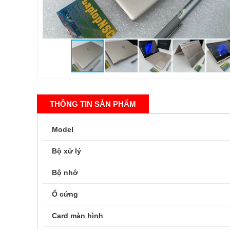
THÔNG TIN SẢN PHẨM
Model
Bộ xử lý
Bộ nhớ
Ổ cứng
Card màn hình