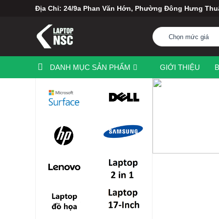
Địa Chỉ: 24/9a Phan Văn Hớn, Phường Đông Hưng Th
Chọn mức giá
DANH MỤC SẢN PHẨM
GIỚI THIỆU