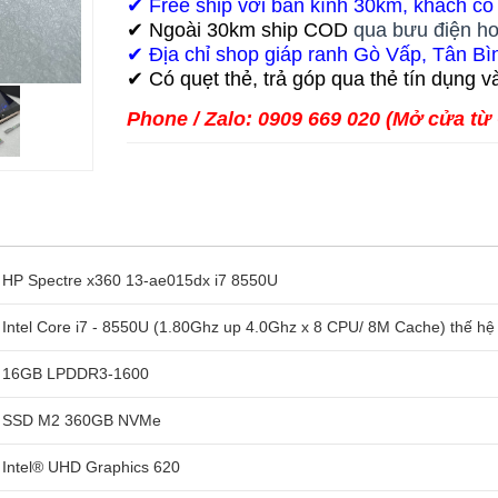
✔ Free ship với bán kính 30km, khách có
✔ Ngoài 30km ship COD
qua bưu điện h
✔ Địa chỉ shop giáp ranh Gò Vấp, Tân Bì
✔ Có quẹt thẻ, trả góp qua thẻ tín dụng và
Phone / Zalo: 0909 669 020 (Mở cửa từ
HP Spectre x360 13-ae015dx i7 8550U
Intel Core i7 - 8550U (1.80Ghz up 4.0Ghz x 8 CPU/ 8M Cache) thế hệ
16GB LPDDR3-1600
SSD M2 360GB NVMe
Intel® UHD Graphics 620