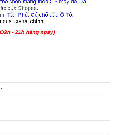
 thể chọn mang theo 2-3 máy để lựa.
oặc qua Shopee.
nh, Tân Phú. Có chổ đậu Ô Tô.
 qua Cty tài chính.
 O8h - 21h hàng ngày)
 8