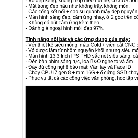
- Vỏ đẹp keng, không móp méo nứt nẻ, có xước lôn
- Mặt trong đẹp hầu như không trầy, không mòn.
- Các cổng kết nối + cao su quanh máy đẹp nguyên
- Màn hình sáng đẹp, cảm ứng nhạy, ở 2 góc trên có
- Không có bút cảm ứng kèm theo
- Đánh giá ngoại hình mới đẹp 97%.
Tính năng nổi bật và các ứng dụng của máy:
- Với thiết kế siêu mỏng, màu Gold + viền cắt CNC s
- Vỏ được làm từ nhôm nguyên khối nhưng siêu mỏn
- Màn hình 13.3 Inch IPS FHD sắc nét siêu sáng, c
- Đèn bàn phím sáng rực, loa B&O nghe to và ấm
- Đầy đủ công nghệ bảo mật: Vân tay và Face ID
- Chạy CPU i7 gen 8 + ram 16G + ổ cứng SSD chạy 
- Phục vụ tất cả các công việc văn phòng, học tập và 