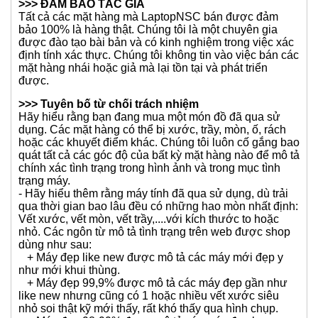
>>> DỊCH VỤ KHÁCH HÀNG NĂM SAO
LaptopNSC rất coi trọng uy tín của mình, chúng tôi cố
gắng hết sức để đạt được đánh giá phản hồi tích cực
nhất quán 100%. Chúng tôi tin rằng dịch vụ khách hàng
xuất sắc là chìa khóa để kinh doanh phát đạt và sẽ cố
gắng hết sức có thể để đáp ứng nhu cầu của bạn. Nếu
bạn có bất kỳ vấn đề gì sau khi nhận được hàng, vui
lòng liên hệ với chúng tôi ngay lập tức, chúng tôi sẽ cố
gắng hết sức để khắc phục tình hình cho bạn.
>>> ĐẢM BẢO TÁC GIẢ
Tất cả các mặt hàng mà LaptopNSC bán được đảm
bảo 100% là hàng thật. Chúng tôi là một chuyên gia
được đào tạo bài bản và có kinh nghiệm trong việc xác
định tính xác thực. Chúng tôi không tin vào việc bán các
mặt hàng nhái hoặc giả mà lại tồn tại và phát triển
được.
>>> Tuyên bố từ chối trách nhiệm
Hãy hiểu rằng bạn đang mua một món đồ đã qua sử
dụng. Các mặt hàng có thể bị xước, trầy, mòn, ố, rách
hoặc các khuyết điểm khác. Chúng tôi luôn cố gắng bao
quát tất cả các góc độ của bất kỳ mặt hàng nào để mô tả