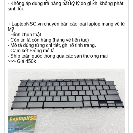
không có kỹ năng này vui lòng không tự ý thay thế, nên
mang ra tiệm sửa chữa nhờ họ thay và trả phí.
- Thay thế phức tạp, nên shop không hỗ trợ hướng dẫn
online cũng như trực tiếp.
+ Về bảo hành
- Bàn phím được tháo ra từ máy laptop đang sử dụng
- Đã được test kiểm tra chạy thử rất kỹ
- Chỉ bảo hành mạch phím (Không bảo hành mạch led -
đèn bàn phím)
- Không bảo hành phím bung hoặc gẫy hoặc móp méo
hoặc rách hoặc vào chất lỏng.
- Bảo hành 1 tháng kể từ ngày nhận hàng
- Không áp dụng trả hàng bất kỳ lý do gì khi không phát
sinh lỗi.
-------------------
+ LaptopNSC.vn chuyên bán các loại laptop mang về từ
Mỹ
- Hình chụp thật
- Còn tin là còn hàng (hàng về liên tục)
- Mô tả đúng từng chi tiết, ghi rõ tình trạng.
- Cam kết: Đúng mô tả.
- Ship toàn quốc thông qua các sàn thương mại
>>> Giá 450k