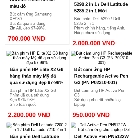
BÌNH LUẬN
SẢN PHẨM LIÊN QUAN
Bút cảm ứng Samsung
Bàn phím Dell Latitude
Chrome Book XE930
5290 2 in 1 / Dell Latitude
màu đỏ
5285 2 in 1 Mới
Bút cảm ứng Samsung
XE930
Bàn phím Dell 5290 / Dell
Bút đã qua sử dụng
5285 2 in 1
Zin All, đẹp 97-99%.
Phím chính hãng, tiếng Anh.
Ship toàn quốc thông qua
Hàng chưa sử dụng
700.000 VND
shopee
Ship toàn quốc thông các sàn
2.000.000 VND
thương mại