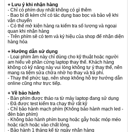
trải qua thời gian sử dụng trước đó.
+ Tình trạng
- Phím đã qua sử dụng
- Ngôn ngữ phím là tiếng Anh
- Khung không móp méo
- Toàn bộ phím hoạt động bình thường
- Tháo ra từ máy đang hoạt động, đã test hoàn chỉnh.
(Mạch đèn phím là riêng biệt, nếu cần có thể tháo từ
phím cũ của khách sàn qua)
- Tình trạng mới đẹp từ 95-97% (Sẽ lấy ngẫu nhiên khi
xuất hàng)
+ Lưu ý khi nhận hàng
- Chỉ có phím duy nhất không có gì thêm
- Bao bì đi kèm chỉ có tác dụng bao bọc và bảo vệ khi
vận chuyển
- Có thể mở kiện hàng ra kiểm tra số lượng và ngoại
quan khi nhận hàng
- Trên phím sẽ có tem và ký hiệu của shop để nhận diện
hàng hóa
+ Hướng dẫn sử dụng
- Loại phím âm này chỉ dùng cho kỹ thuật hoặc người
am hiểu về phần cứng laptop thay thế. Khách hàng