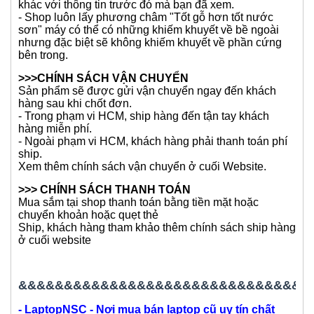
của máy.
+ Các máy có tình trạng đẹp dưới 90% trở xuống shop
không kinh doanh.
- Xin vui lòng kiểm tra tất cả các hình ảnh chặt chẽ và
xem các thông tin trong mục tình trạng.
- Hoặc bạn có thể liên hệ để biết thêm thông tin về sản
phẩm, inbox để xem thêm hình ảnh hoặc thông tin của
máy.
- 1 Model máy chúng tôi có rất nhiều Option và tình
trạng khác nhau, chúng tôi sử dụng 1 bài đăng để đăng
tải cho option và tình trạng máy hiện tại đang bán. Cho
nên Option và tình trạng ở thời điểm hiện tại có thể sẽ
khác với thông tin trước đó mà bạn đã xem.
- Shop luôn lấy phương châm "Tốt gỗ hơn tốt nước
sơn" máy có thể có những khiếm khuyết về bề ngoài
nhưng đặc biệt sẽ không khiếm khuyết về phần cứng
bên trong.
>>>CHÍNH SÁCH VẬN CHUYỂN
Sản phẩm sẽ được gửi vận chuyển ngay đến khách
hàng sau khi chốt đơn.
- Trong phạm vi HCM, ship hàng đến tận tay khách
hàng miễn phí.
- Ngoài phạm vi HCM, khách hàng phải thanh toán phí
ship.