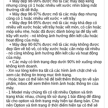
chính xác tình trạng trong hình ảnh và trong mục tình
trạng máy.
- Hãy hiểu thêm rằng máy tính đã qua sử dụng, dù trải
qua thời gian bao lâu đều có những hao mòn nhất định:
Vết xước, vết mòn, vết trầy,....với kích thước to hoặc
nhỏ. Các ngôn từ mô tả tình trạng trên web được shop
dùng như sau:
+ Máy đẹp like new được mô tả các máy mới đẹp y
như mới khui thùng.
+ Máy đẹp 99,9% được mô tả các máy đẹp gần như
like new nhưng cũng có 1 hoặc nhiều vết xước siêu
nhỏ soi thật kỹ mới thấy, rất khó thấy qua hình chụp.
+ Máy đẹp 98-99% được mô tả các máy đẹp keng
nhưng cũng có 1 hoặc nhiều vết xước nhìn bằng mắt
thường rất dễ thấy.
+ Máy đẹp 96-97% được mô tả các máy đẹp nhưng
cũng có 1 hoặc nhiều vết xước + vết trầy
+ Máy đẹp 94-95% được mô tả các máy khá đẹp có
nhiều vết xước hoặc vết trầy hoặc vết mòn, có cấn hoặc
móp siêu nhẹ, hoặc đã được đánh bóng lại để tẩy vết
trầy vết xước - nó không ảnh hưởng đến kết cấu hoặc
hoạt động của máy.
+ Máy đẹp 90-92% được mô tả các máy không được
đẹp lắm về bộ vỏ, có trầy xước hoặc cấn móp rất nhiều
- nó cũng không ảnh hưởng đến kết cấu và hoạt động