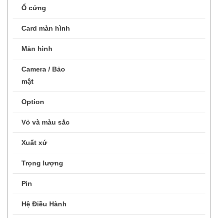
Bàn phím Samsung Chromebook
Model
XE930 Gray
Bàn phím Samsung Chromebook
Bộ xử lý
XE930 Gray
Bàn phím Samsung Chromebook
Bộ nhớ
XE930 Gray
Ổ cứng
Card màn hình
Màn hình
Camera / Bảo
mật
Option