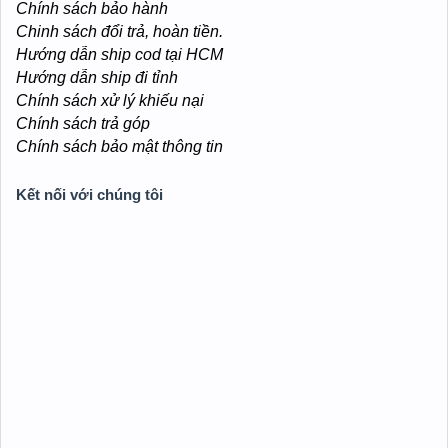
nghiệp: ĐỖ THỊ THỦY TIÊN
- Địa Chỉ:24/9a Phan Văn Hớn
, Phường Đông Hưng
Thuận
, TP Hồ Chi Minh.
(
Hướng dẫn đường đi
: Tới số nhà 145 Phan Văn Hớn, P.
Đông Hưng Thuận, TP. HCM. >>> Ngay đó có cổng chào
uỷ ban phường chạy vô 100m là thấy bảng hiệu
LaptopNSC)
- Phone / Zalo: 0918 054 064 - 0909 669 020
Chính Sách Quy Định
Chính sách bảo hành
Chinh sách đổi trả, hoàn tiền.
Hướng dẫn ship cod tại HCM
Hướng dẫn ship đi tỉnh
Chính sách xử lý khiếu nại
Chính sách trả góp
Chính sách bảo mật thông tin
Kết nối với chúng tôi