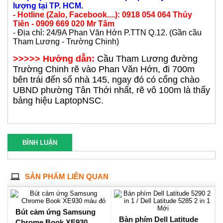
Xem thêm chính sách vận chuyển ở cuối Website.
>>> CHÍNH SÁCH THANH TOÁN
Mua sắm tại shop thanh toán bằng tiền mặt hoặc
chuyển khoản hoặc quẹt thẻ
Ship, khách hàng tham khảo thêm chính sách ship hàng
ở cuối website
&&&&&&&&&&&&&&&&&&&&&&&&&&&&&&&&
- LaptopNSC - Nơi mua bán laptop cũ uy tín chất
lượng tại TP. HCM.
- Hotline (Zalo, Facebook....): 0918 054 064 Thủy
Tiên - 0909 669 020 Mr Tâm
- Địa chỉ: 24/9A Phan Văn Hớn P.TTN Q.12. (Gần cầu
Tham Lương - Trường Chinh)
>>>>> Hướng dẫn:
Cầu Tham Lương đường
Trường Chinh rẽ vào Phan Văn Hớn, đi 700m
bên trái đến số nhà 145, ngay đó có cổng chào
UBND phường Tân Thới nhất, rẽ vô 100m là thấy
bảng hiệu LaptopNSC.