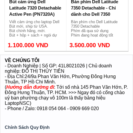
15V-3A / 9V-2A / 5V-2A
Thinkpad X12 Detachable
Gen 1 mất cảm ứng
Adapter sạc Type C 65W
Màn hình thay thế cho Laptop
Sạc đã qua sử dụng
Màn 12.5-Inch Full HD
Tình trạng mới 97-100%
Hiển thị đẹp, mất cảm ứng.
Thân sạc + dây nguồn xịn.
Bảo hành 1 tháng
150.000 VND
800.000 VND
Bút cảm ứng Dell
Bàn phím Dell Latitude
Latitude 7320 Detachable
7350 Detachable - Chỉ
Active Pen (PN7320A)
dành cho Dell 7350
Viết cảm ứng cho laptop Dell
Bàn phím cho Dell Latitude
Bút mới, ship từ USA.
7350 Detachable
Bút chính hãng, mới.
Phím đã qua sử dụng
Bút + hộp + sách + ngòi dự
Phim đang hoạt động tốt
phòng.
Mới đẹp 97-98%
1.100.000 VND
3.500.000 VND
VỀ CHÚNG TÔI
- Doanh Nghiệp | Số GP: 41L8021026 | Chủ doanh