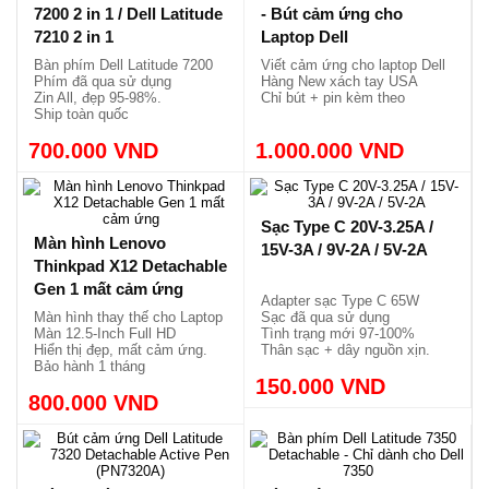
Bàn phím HP Elite X2 G8
Bút cảm ứng HP
hàng tháo máy Mỹ đã
Rechargeable Active Pen
qua sử dụng đẹp 97-98%
G3 (PN P02310-001)
Bàn phím HP Elite X2 G8
Bút cảm ứng HP Active Pen
Phím đã qua sử dụng
G3
Đẹp 97%-98%.
Sử dụng cho rất nhiều loại
Ship toàn quốc
laptop
Sử dụng pin sạc, cổng Type
2.200.000 VND
950.000 VND
C.
Viết cảm ứng mới nguyên
hộp.
Bàn phím Dell Latitude
Dell Active Pen PN5122W
7200 2 in 1 / Dell Latitude
- Bút cảm ứng cho
7210 2 in 1
Laptop Dell
Bàn phím Dell Latitude 7200
Viết cảm ứng cho laptop Dell
Phím đã qua sử dụng
Hàng New xách tay USA
Zin All, đẹp 95-98%.
Chỉ bút + pin kèm theo
Ship toàn quốc
700.000 VND
1.000.000 VND
Sạc Type C 20V-3.25A /
Màn hình Lenovo