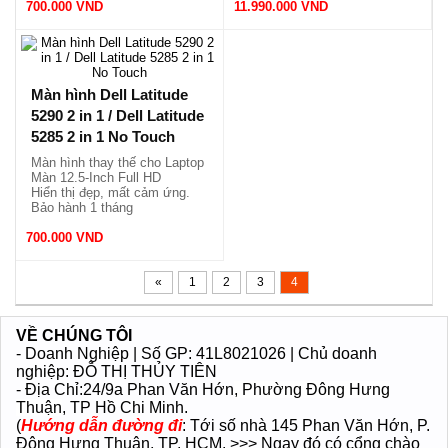
700.000 VND
Viết cảm ứng mới nguyên
11.990.000 VND
Vỏ nhôm, siêu mỏng, nhẹ
hộp.
1.32kg.
Màn hình Dell Latitude
5290 2 in 1 / Dell Latitude
5285 2 in 1 No Touch
Màn hình thay thế cho Laptop
Màn 12.5-Inch Full HD
Hiển thị đẹp, mất cảm ứng.
Bảo hành 1 tháng
700.000 VND
«
1
2
3
4
VỀ CHÚNG TÔI
- Doanh Nghiệp | Số GP: 41L8021026 | Chủ doanh
nghiệp: ĐỖ THỊ THỦY TIÊN
- Địa Chỉ:24/9a Phan Văn Hớn
, Phường Đông Hưng
Thuận
, TP Hồ Chi Minh.
(
Hướng dẫn đường đi
: Tới số nhà 145 Phan Văn Hớn, P.
Đông Hưng Thuận, TP. HCM. >>> Ngay đó có cổng chào