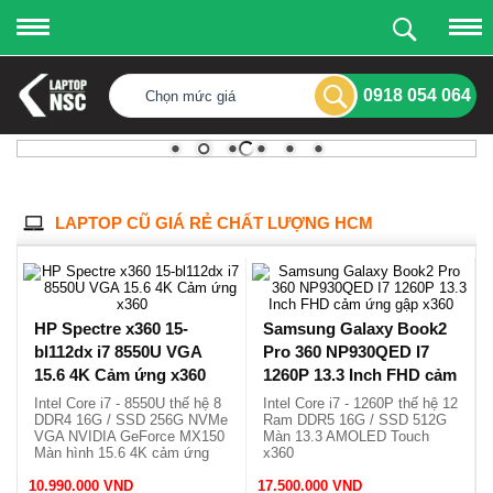
0918 054 064
Chọn mức giá
LAPTOP CŨ GIÁ RẺ CHẤT LƯỢNG HCM
HP Spectre x360 15-
Samsung Galaxy Book2
bl112dx i7 8550U VGA
Pro 360 NP930QED I7
15.6 4K Cảm ứng x360
1260P 13.3 Inch FHD cảm
ứng gập x360
Intel Core i7 - 8550U thế hệ 8
Intel Core i7 - 1260P thế hệ 12
DDR4 16G / SSD 256G NVMe
Ram DDR5 16G / SSD 512G
VGA NVIDIA GeForce MX150
Màn 13.3 AMOLED Touch
Màn hình 15.6 4K cảm ứng
x360
x360
Vỏ nhôm siêu mỏng, nhẹ
10.990.000 VND
17.500.000 VND
1.04kg.