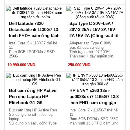
Dell latitude 7320
Sạc Type C 20V-4.5A /
Detachable i5 1130G7 13-
20V-3.25A / 15V-3A / 9V-
Inch FHD+ cảm ứng tách
2A / 5V-2A (Công suất tối
rời phím
đa 90W)
Intel Core i5 - 1130G7 thế hệ
Adapter sạc Type C 90W
11
Sạc đã qua sử dụng
Ram 8GB LPDDR4x / SSD
Tình trạng mới 97-100%
256G
Thân sạc + dây nguồn xịn.
Màn hình 13-inch FHD+ Touch
10.990.000 VND
Bàn phím tách rời, nhẹ
250.000 VND
1.18kg.
Bút cảm ứng HP Active
HP ENVY x360 13m-
Pen cho Laptop HP
bd0023dx i7 1165G7 13.3
Elitebook G1-G9
Inch FHD cảm ứng gập
360 độ
Bút cảm ứng HP Active Pen
Intel Core i7 - 1165G7 thế hệ
Sử dụng cho rất nhiều loại
11
laptop
Ram 8GB DDR4 / SSD 256G
Sử dụng pin sạc, cổng Type
Màn hình 13.3 FHD cảm ứng
C.
x360