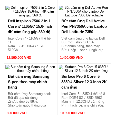
Dell Inspiron 7506 2 in 1
Bút cảm ứng Dell Active
Core i7 1165G7 15.6-Inch
Pen PN7350A cho Laptop
4K cảm ứng gập 360 độ
Dell Latitude 7350
Detachable
Intel Core i7 - 1165G7 thế hệ
Viết cảm ứng cho laptop Dell
11
Bút mới, ship từ USA.
Ram 16GB DDR4 / SSD
Bút chính hãng, theo máy.
512Gb
Bút + hộp + sách + ngòi dự
VGA Intel Iris Xe MAX
phòng.
12.500.000 VND
Graphics
1.400.000 VND
Màn hình 4K cảm ứng x360
Bút cảm ứng Samsung
Surface Pro 6 Core i5
S-pen theo máy chính
8350U Sliver 12.3-Inch 2K
hãng
cảm ứng
Bút cảm ứng Samsung book
Intel Core i5 - 8350U thế hệ 8
Bút đã qua sử dụng
Ram DDR4 8G / SSD 256G
Zin All, đẹp 98-99%.
Màn hình 12.3QHD cảm ứng
Ship toàn quốc thông qua
Phím tách rời, nhẹ chỉ 770g.
shopee
800.000 VND
10.990.000 VND